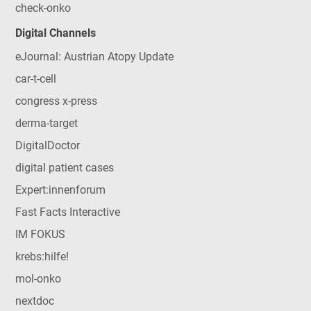
check-onko
Digital Channels
eJournal: Austrian Atopy Update
car-t-cell
congress x-press
derma-target
DigitalDoctor
digital patient cases
Expert:innenforum
Fast Facts Interactive
IM FOKUS
krebs:hilfe!
mol-onko
nextdoc