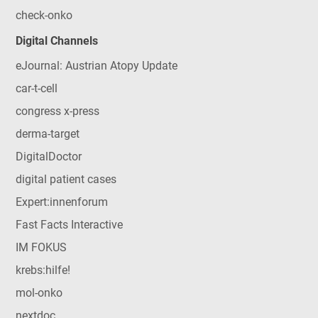
check-onko
Digital Channels
eJournal: Austrian Atopy Update
car-t-cell
congress x-press
derma-target
DigitalDoctor
digital patient cases
Expert:innenforum
Fast Facts Interactive
IM FOKUS
krebs:hilfe!
mol-onko
nextdoc