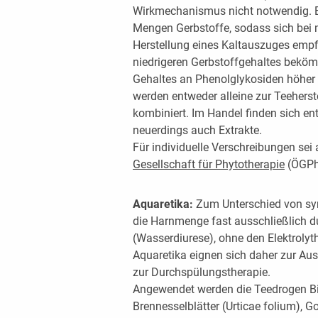
Wirkmechanismus nicht notwendig. Bä
Mengen Gerbstoffe, sodass sich bei
Herstellung eines Kaltauszuges empfie
niedrigeren Gerbstoffgehaltes beköm
Gehaltes an Phenolglykosiden höher 
werden entweder alleine zur Teehers
kombiniert. Im Handel finden sich 
neuerdings auch Extrakte.
Für individuelle Verschreibungen sei
Gesellschaft für Phytotherapie
(ÖGPh
Aquaretika:
Zum Unterschied von syn
die Harnmenge fast ausschließlich 
(Wasserdiurese), ohne den Elektrolyt
Aquaretika eignen sich daher zur 
zur Durchspülungstherapie.
Angewendet werden die Teedrogen Bir
Brennesselblätter (Urticae folium), G