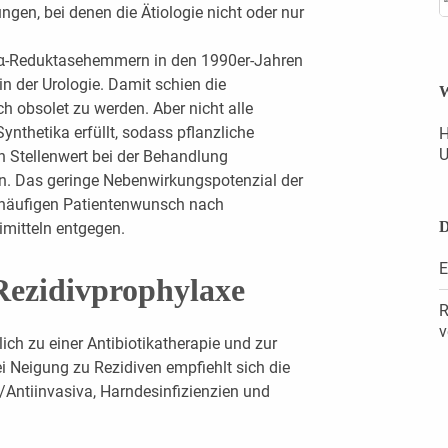
ungen, bei denen die Ätiologie nicht oder nur
5α-Reduktasehemmern in den 1990er-Jahren
n der Urologie. Damit schien die
W
obsolet zu werden. Aber nicht alle
nthetika erfüllt, sodass pflanzliche
H
U
n Stellenwert bei der Behandlung
en. Das geringe Nebenwirkungspotenzial der
äufigen Patientenwunsch nach
D
imitteln entgegen.
E
Rezidivprophylaxe
R
v
lich zu einer Antibiotikatherapie und zur
Neigung zu Rezidiven empfiehlt sich die
tiinvasiva, Harndesinfizienzien und