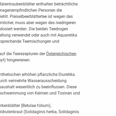
rentraubenblätter enthalten beträchtliche
 magenempfindlichen Personen die
hlt. Preiselbeerblättertee ist wegen des
mlicher, muss aber wegen des niedrigeren
dosiert werden. Die beiden Teedrogen
tellung verwendet oder auch mit Aquaretika
entsprechende Teemischungen und
 auf die Teerezepturen der
Österreichischen
yt) hingewiesen.
thetischen erhöhen pflanzliche Diuretika
durch vermehrte Wasserausscheidung
haushalt wesentlich zu beeinflussen. Diese
Ausschwemmung von Keimen und Toxinen und
kenblätter (Betulae folium),
oldrutenkraut (Solidaginis herba, Solidaginis