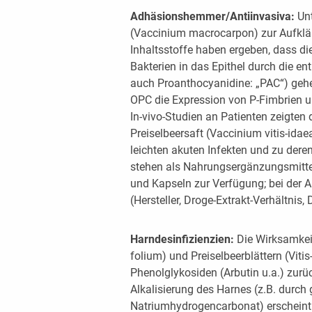
Adhäsionshemmer/Antiinvasiva:
Unt
(Vaccinium macrocarpon) zur Aufkl
Inhaltsstoffe haben ergeben, dass di
Bakterien in das Epithel durch die e
auch Proanthocyanidine: „PAC“) geh
OPC die Expression von P-Fimbrien u
In-vivo-Studien an Patienten zeigten
Preiselbeersaft (Vaccinium vitis-idae
leichten akuten Infekten und zu dere
stehen als Nahrungsergänzungsmittel 
und Kapseln zur Verfügung; bei der A
(Hersteller, Droge-Extrakt-Verhältnis
Harndesinfizienzien:
Die Wirksamkeit
folium) und Preiselbeerblättern (Viti
Phenolglykosiden (Arbutin u.a.) zurü
Alkalisierung des Harnes (z.B. durch 
Natriumhydrogencarbonat) erscheint