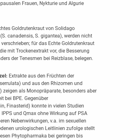
pausalen Frauen, Nykturie und Algurie
chtes Goldrutenkraut von Solidago
 (S. canadensis, S. gigantea), werden nicht
verschrieben; für das Echte Goldrutenkraut
die mit Trockenextrakt vor, die Besserung
ers der Tenesmen bei Reizblase, belegen.
zel:
Extrakte aus den Früchten der
serrulata) und aus den Rhizomen und
a) zeigen als Monopräparate, besonders aber
it bei BPE. Gegenüber
n, Finasterid) konnte in vielen Studien
nd IPPS und Qmax ohne Wirkung auf PSA
ngeren Nebenwirkungen, v.a. im sexuellen
denen urologischen Leitlinien zufolge stellt
iesen Phytopharmaka bei geringen bis