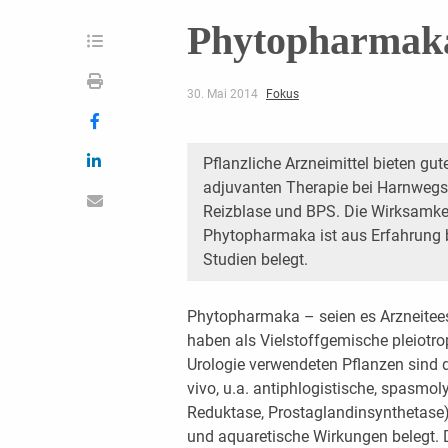
Phytopharmaka
30. Mai 2014
Fokus
Pflanzliche Arzneimittel bieten gut
adjuvanten Therapie bei Harnwegsi
Reizblase und BPS. Die Wirksamkei
Phytopharmaka ist aus Erfahrung b
Studien belegt.
Phytopharmaka – seien es Arzneitees o
haben als Vielstoffgemische pleiotro
Urologie verwendeten Pflanzen sind d
vivo, u.a. antiphlogistische, spasm
Reduktase, Prostaglandinsynthetase), 
und aquaretische Wirkungen belegt. D