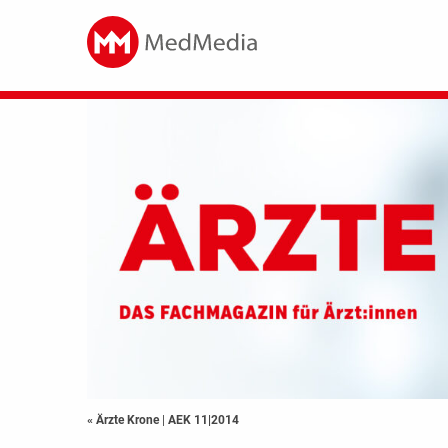
« Ärzte Krone
|
AEK 11|2014