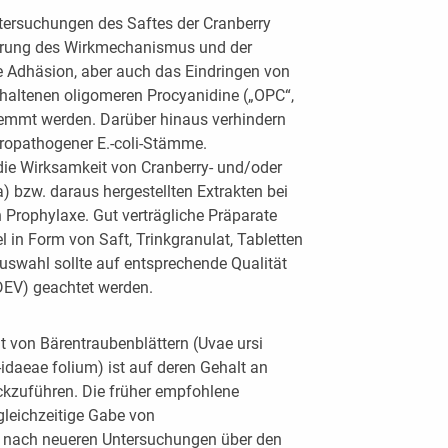
ersuchungen des Saftes der Cranberry
ärung des Wirkmechanismus und der
e Adhäsion, aber auch das Eindringen von
nthaltenen oligomeren Procyanidine („OPC“,
emmt werden. Darüber hinaus verhindern
ropathogener E.-coli-Stämme.
 die Wirksamkeit von Cranberry- und/oder
a) bzw. daraus hergestellten Extrakten bei
n Prophylaxe. Gut verträgliche Präparate
in Form von Saft, Trinkgranulat, Tabletten
uswahl sollte auf entsprechende Qualität
, DEV) geachtet werden.
 von Bärentraubenblättern (Uvae ursi
s-idaeae folium) ist auf deren Gehalt an
ckzuführen. Die früher empfohlene
gleichzeitige Gabe von
 nach neueren Untersuchungen über den