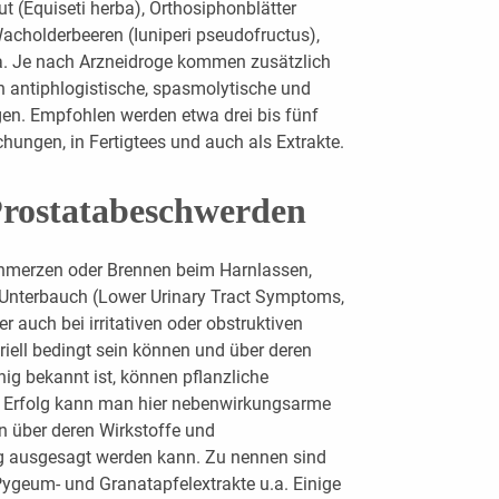
t (Equiseti herba), Orthosiphonblätter
Wacholderbeeren (Iuniperi pseudofructus),
a. Je nach Arzneidroge kommen zusätzlich
 antiphlogistische, spasmolytische und
. Empfohlen werden etwa drei bis fünf
hungen, in Fertigtees und auch als Extrakte.
Prostatabeschwerden
hmerzen oder Brennen beim Harnlassen,
m Unterbauch (Lower Urinary Tract Symptoms,
 auch bei irritativen oder obstruktiven
riell bedingt sein können und über deren
ig bekannt ist, können pflanzliche
t Erfolg kann man hier nebenwirkungsarme
 über deren Wirkstoffe und
g ausgesagt werden kann. Zu nennen sind
 Pygeum- und Granatapfelextrakte u.a. Einige