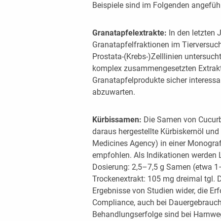
Beispiele sind im Folgenden angeführ
Granatapfelextrakte:
In den letzten
Granatapfelfraktionen im Tierversuch,
Prostata-(Krebs-)Zelllinien untersucht
komplex zusammengesetzten Extrakt
Granatapfelprodukte sicher interessa
abzuwarten.
Kürbissamen:
Die Samen von Cucurb
daraus hergestellte Kürbiskernöl un
Medicines Agency) in einer Monografie
empfohlen. Als Indikationen werden 
Dosierung: 2,5–7,5 g Samen (etwa 1–2
Trockenextrakt: 105 mg dreimal tgl. 
Ergebnisse von Studien wider, die Erf
Compliance, auch bei Dauergebrauch
Behandlungserfolge sind bei Harnwe