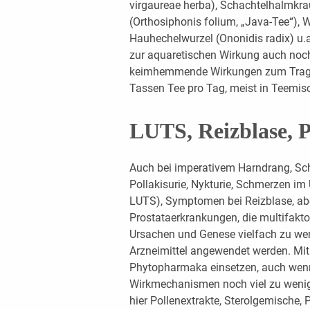
virgaureae herba), Schachtelhalmkrau
(Orthosiphonis folium, „Java-Tee“), 
Hauhechelwurzel (Ononidis radix) u.
zur aquaretischen Wirkung auch noch
keimhemmende Wirkungen zum Tragen
Tassen Tee pro Tag, meist in Teemisc
LUTS, Reizblase, 
Auch bei imperativem Harndrang, Sc
Pollakisurie, Nykturie, Schmerzen i
LUTS), Symptomen bei Reizblase, aber
Prostataerkrankungen, die multifakto
Ursachen und Genese vielfach zu wen
Arzneimittel angewendet werden. Mi
Phytopharmaka einsetzen, auch wenn
Wirkmechanismen noch viel zu weni
hier Pollenextrakte, Sterolgemische,