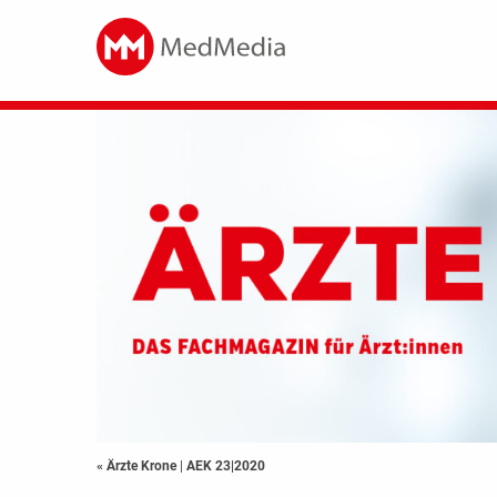
« Ärzte Krone
|
AEK 23|2020