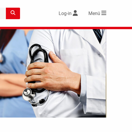
Log-in
Menü