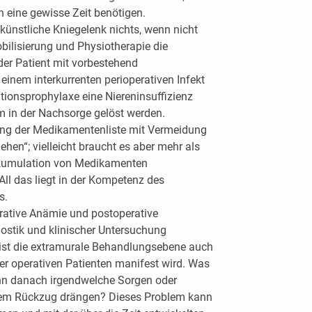
 eine gewisse Zeit benötigen.
künstliche Kniegelenk nichts, wenn nicht
bilisierung und Physiotherapie die
der Patient mit vorbestehend
einem interkurrenten perioperativen Infekt
tionsprophylaxe eine Niereninsuffizienz
m in der Nachsorge gelöst werden.
sung der Medikamentenliste mit Vermeidung
ehen“; vielleicht braucht es aber mehr als
kkumulation von Medikamenten
ll das liegt in der Kompetenz des
s.
erative Anämie und postoperative
ostik und klinischer Untersuchung
s ist die extramurale Behandlungsebene auch
der operativen Patienten manifest wird. Was
enn danach irgendwelche Sorgen oder
lem Rückzug drängen? Dieses Problem kann