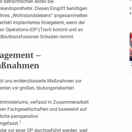
 beträchtlichen Anteil bei.
nkendoprothetik. Diesen Eingriff benötigen
3 
4 
f ihres „Wohlstandslebens“ angesammelten
erfekt implantiertes Kniegelenk, wenn der
den Operations-(OP-)Tisch kommt und an
bluttransfusionen Schaden nimmt.
agement –
Maßnahmen
bt uns evidenzbasierte Maßnahmen zur
ienten vor großen, blutungsriskanten
lministeriums, verfasst in Zusammenarbeit
chen Fachgesellschaften und basierend auf
liche perioperative
1
gefasst.
ter vor einer OP durchgeführt werden, weil