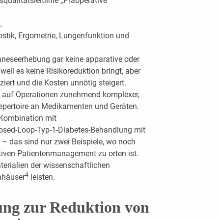
squalitätsleitlinie „Präoperative
…
stik, Ergometrie, Lungenfunktion und
neseerhebung gar keine apparative oder
eil es keine Risikoreduktion bringt, aber
iert und die Kosten unnötig steigert.
ng auf Operationen zunehmend komplexer,
epertoire an Medikamenten und Geräten.
 Kombination mit
sed-Loop-Typ-1-Diabetes-Behandlung mit
– das sind nur zwei Beispiele, wo noch
iven Patientenmanagement zu orten ist.
erialien der wissenschaftlichen
4
nhäuser
leisten.
ung zur Reduktion von