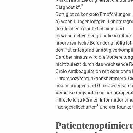
Risikostratifizierung leistet die Bunde
2
Diagnostik“.
Dort gibt es konkrete Empfehlungen 
a) wann Lungenröntgen, Labordiagno
dergleichen erforderlich sind und
b) wann neben der gründlichen Anam
laborchemische Befundung nötig ist, w
den Patientenpfad unnötig verkompliz
Darüber hinaus wird die Vorbereitu
nicht zuletzt durch das wachsende R
Orale Antikoagulation mit oder ohne
Thrombozytenfunktionshemmern, Clo
Insulinpumpen und Glukosesensoren 
Verbesserungspotenzial im präoperat
Hilfestellung können Informationsmat
3
Fachgesellschaften
und der Kranke
Patientenoptimier