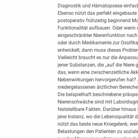
Diagnostik und Hämatopoese einfach
Ebenso nützt das perfekt eingebaute 
postoperativ frühzeitig beginnend Mo
Funktionalität aufbauen. Oder wenn 
eingeschränkter Nierenfunktion nach 
oder durch Medikamente zur Ossifika
entwickelt, dann muss dieses Proble
Vielleicht braucht es nur die Anpas
jener Substanzen, die „auf die Niere g
das, wenn eine zwischenzeitliche A
Nebenwirkungen hervorgerufen hat? A
niedergelassenen ärztlichen Bereiche
Die beispielhaft beschriebene präop
Nierenschwäche sind mit Labordiagn
feststellbare Fakten. Darüber hinau
jene Instanz, wo die Lebensqualität 
nützt das beste neue Kniegelenk, w
Belastungen den Patienten zu sozia