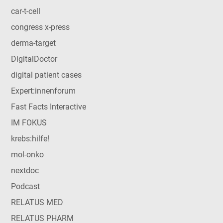
car-t-cell
congress x-press
derma-target
DigitalDoctor
digital patient cases
Expert:innenforum
Fast Facts Interactive
IM FOKUS
krebs:hilfe!
mol-onko
nextdoc
Podcast
RELATUS MED
RELATUS PHARM