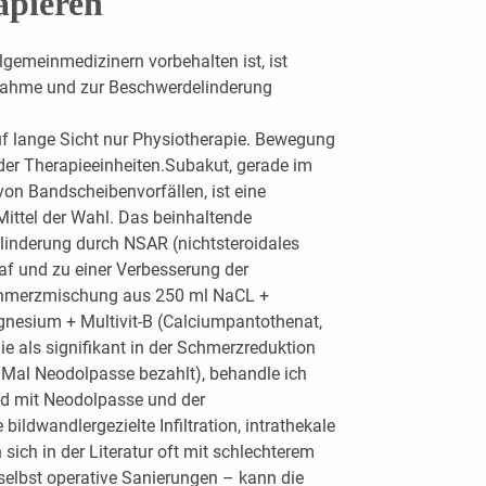
apieren
llgemeinmedizinern vorbehalten ist, ist
ßnahme und zur Beschwerdelinderung
 auf lange Sicht nur Physiotherapie. Bewegung
der Therapieeinheiten.Subakut, gerade im
on Bandscheibenvorfällen, ist eine
ittel der Wahl. Das beinhaltende
linderung durch NSAR (nichtsteroidales
f und zu einer Verbesserung der
Schmerzmischung aus 250 ml NaCL +
nesium + Multivit-B (Calciumpantothenat,
die als signifikant in der Schmerzreduktion
f Mal Neodolpasse bezahlt), behandle ich
nd mit Neodolpasse und der
bildwandlergezielte Infiltration, intrathekale
 sich in der Literatur oft mit schlechterem
selbst operative Sanierungen – kann die