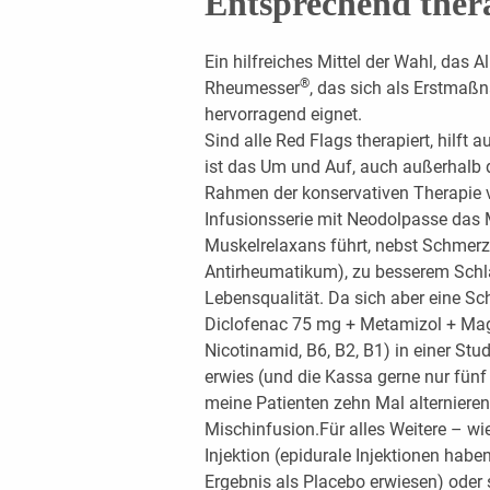
Entsprechend ther
Ein hilfreiches Mittel der Wahl, das A
®
Rheumesser
, das sich als Erstma
hervorragend eignet.
Sind alle Red Flags therapiert, hilft
ist das Um und Auf, auch außerhalb 
Rahmen der konservativen Therapie v
Infusionsserie mit Neodolpasse das M
Muskelrelaxans führt, nebst Schmerz
Antirheumatikum), zu besserem Schla
Lebensqualität. Da sich aber eine 
Diclofenac 75 mg + Metamizol + Mag
Nicotinamid, B6, B2, B1) in einer Stu
erwies (und die Kassa gerne nur fün
meine Patienten zehn Mal alterniere
Mischinfusion.Für alles Weitere – wie 
Injektion (epidurale Injektionen haben
Ergebnis als Placebo erwiesen) oder 