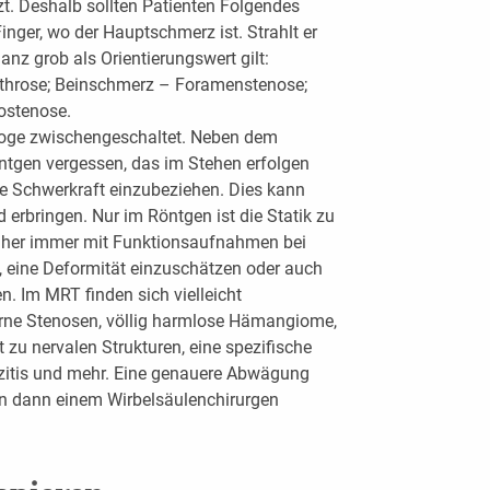
zt. Deshalb sollten Patienten Folgendes
inger, wo der Hauptschmerz ist. Strahlt er
anz grob als Orientierungswert gilt:
throse; Beinschmerz – Foramenstenose;
ostenose.
loge zwischengeschaltet. Neben dem
öntgen vergessen, das im Stehen erfolgen
de Schwerkraft einzubeziehen. Dies kann
 erbringen. Nur im Röntgen ist die Statik zu
(daher immer mit Funktionsaufnahmen bei
l, eine Deformität einzuschätzen oder auch
. Im MRT finden sich vielleicht
erne Stenosen, völlig harmlose Hämangiome,
 zu nervalen Strukturen, eine spezifische
zitis und mehr. Eine genauere Abwägung
n dann einem Wirbelsäulenchirurgen