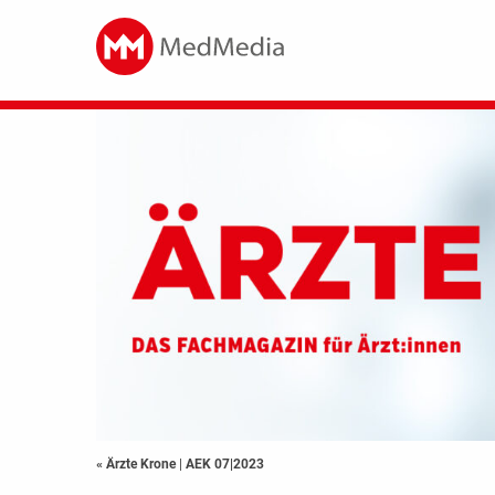
« Ärzte Krone
|
AEK 07|2023