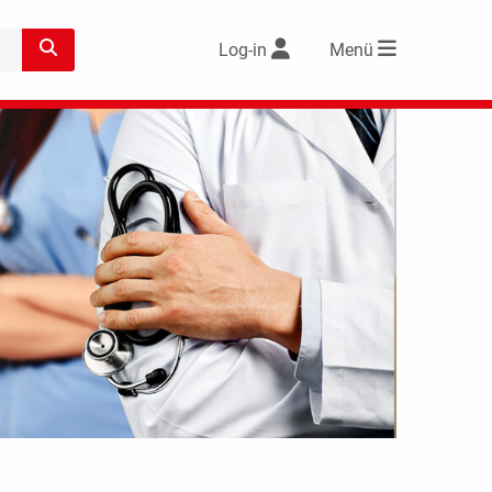
Log-in
Menü