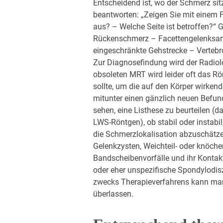
Entscheidend ist, wo der Schmerz sit
beantworten: „Zeigen Sie mit einem F
aus? – Welche Seite ist betroffen?“ G
Rückenschmerz – Facettengelenksar
eingeschränkte Gehstrecke – Vertebr
Zur Diagnosefindung wird der Radio
obsoleten MRT wird leider oft das R
sollte, um die auf den Körper wirken
mitunter einen gänzlich neuen Befund
sehen, eine Listhese zu beurteilen 
LWS-Röntgen), ob stabil oder instabi
die Schmerzlokalisation abzuschätzen
Gelenkzysten, Weichteil- oder knöch
Bandscheibenvorfälle und ihr Kontakt
oder eher unspezifische Spondylodis
zwecks Therapieverfahrens kann ma
überlassen.