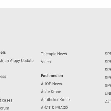
nels
Therapie News
SP
strian Atopy Update
Video
SP
SP
Fachmedien
ress
SPE
AHOP-News
SP
Ärzte Krone
UN
Apotheker Krone
nt cases
Zah
ARZT & PRAXIS
forum