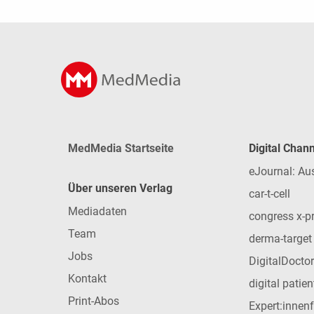
MedMedia Startseite
Digital Chan
eJournal: Au
Über unseren Verlag
car-t-cell
Mediadaten
congress x-p
Team
derma-target
Jobs
DigitalDoctor
Kontakt
digital patie
Print-Abos
Expert:innen