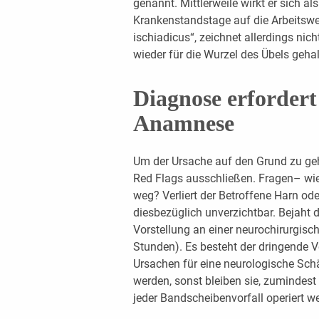
genannt. Mittlerweile wirkt er sich al
Krankenstandstage auf die Arbeitswelt
ischiadicus“, zeichnet allerdings nic
wieder für die Wurzel des Übels gehal
Diagnose erfordert
Anamnese
Um der Ursache auf den Grund zu ge
Red Flags ausschließen. Fragen– wie
weg? Verliert der Betroffene Harn od
diesbezüglich unverzichtbar. Bejaht de
Vorstellung an einer neurochirurgisc
Stunden). Es besteht der dringende V
Ursachen für eine neurologische S
werden, sonst bleiben sie, zumindest 
jeder Bandscheibenvorfall operiert w