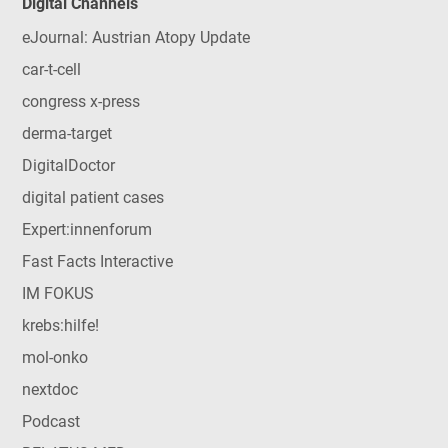
Digital Channels
eJournal: Austrian Atopy Update
car-t-cell
congress x-press
derma-target
DigitalDoctor
digital patient cases
Expert:innenforum
Fast Facts Interactive
IM FOKUS
krebs:hilfe!
mol-onko
nextdoc
Podcast