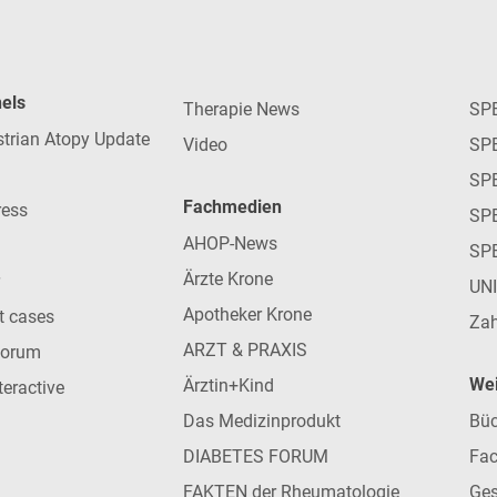
nels
Therapie News
SP
strian Atopy Update
Video
SP
SP
Fachmedien
ress
SPE
AHOP-News
SP
Ärzte Krone
UN
Apotheker Krone
nt cases
Zah
ARZT & PRAXIS
forum
Wei
Ärztin+Kind
teractive
Das Medizinprodukt
Büc
DIABETES FORUM
Fac
FAKTEN der Rheumatologie
Ges