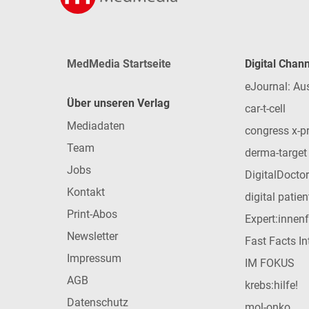
MedMedia Startseite
Digital Chan
eJournal: Au
Über unseren Verlag
car-t-cell
Mediadaten
congress x-p
Team
derma-target
Jobs
DigitalDoctor
Kontakt
digital patie
Print-Abos
Expert:innen
Newsletter
Fast Facts In
Impressum
IM FOKUS
AGB
krebs:hilfe!
Datenschutz
mol-onko