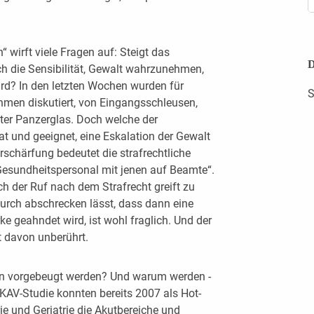
irft viele Fragen auf: Steigt das
D
ch die Sensibilität, Gewalt wahrzunehmen,
rd? In den letzten Wochen wurden für
S
en diskutiert, von Eingangsschleusen,
nter Panzerglas. Doch welche der
 und geeignet, eine Eskalation der Gewalt
rschärfung bedeutet die strafrechtliche
Gesundheitspersonal mit jenen auf Beamte“.
och der Ruf nach dem Strafrecht greift zu
durch abschrecken lässt, dass dann eine
ke geahndet wird, ist wohl fraglich. Und der
t davon unberührt.
on vorgebeugt werden? Und warum werden ­
 KAV-Studie konnten bereits 2007 als Hot-
e und Geriatrie die Akutbereiche und