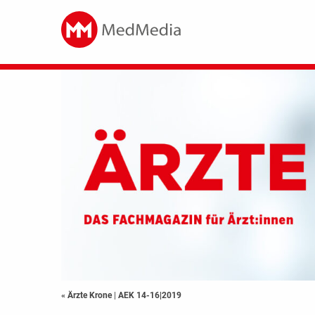
« Ärzte Krone
|
AEK 14-16|2019