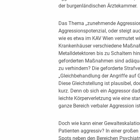
der burgenländischen Ärztekammer.
Das Thema „zunehmende Aggression“ w
Aggressionspotenzial, oder steigt au
wie es etwa im KAV Wien vermutet wi
Krankenhäuser verschiedene Maßnahm
Metalldetektoren bis zu Schaltern hi
geforderten Maßnahmen sind adäquat
zu verhindern? Die geforderte Strafve
„Gleichbehandlung der Angriffe auf 
Diese Gleichstellung ist plausibel, d
kurz. Denn ob sich ein Aggressor da
leichte Körperverletzung wie eine star
ganze Bereich verbaler Aggression is
Doch wie kann einer Gewalteskalati
Patienten aggressiv? In einer großen
Spots neben den Bereichen Psychiatri