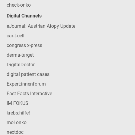
check-onko
Digital Channels
eJournal: Austrian Atopy Update
car-t-cell
congress x-press
derma-target
DigitalDoctor
digital patient cases
Expert:innenforum
Fast Facts Interactive
IM FOKUS
krebs:hilfe!
mol-onko
nextdoc