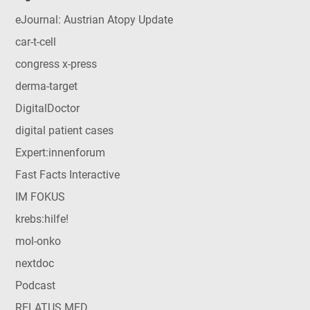
eJournal: Austrian Atopy Update
car-t-cell
congress x-press
derma-target
DigitalDoctor
digital patient cases
Expert:innenforum
Fast Facts Interactive
IM FOKUS
krebs:hilfe!
mol-onko
nextdoc
Podcast
RELATUS MED