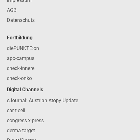
Impressum
AGB
Datenschutz
Fortbildung
diePUNKTE:on
apo-campus
check-innere
check-onko
Digital Channels
eJournal: Austrian Atopy Update
car-t-cell
congress x-press
derma-target