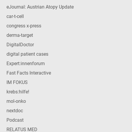
eJournal: Austrian Atopy Update
car-t-cell
congress x-press
derma-target
DigitalDoctor
digital patient cases
Expert:innenforum
Fast Facts Interactive
IM FOKUS
krebs:hilfe!
mol-onko
nextdoc
Podcast
RELATUS MED