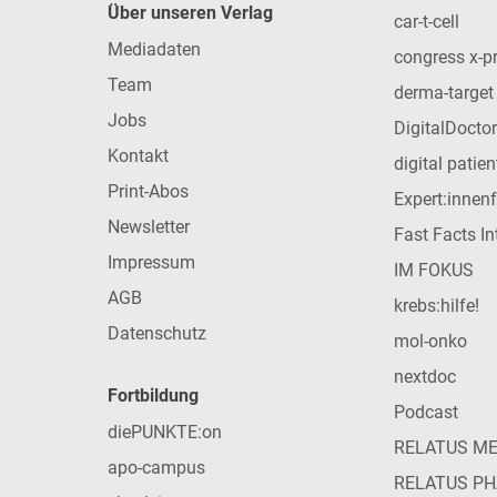
Über unseren Verlag
car-t-cell
Mediadaten
congress x-p
Team
derma-target
Jobs
DigitalDoctor
Kontakt
digital patie
Print-Abos
Expert:innen
Newsletter
Fast Facts In
Impressum
IM FOKUS
AGB
krebs:hilfe!
Datenschutz
mol-onko
nextdoc
Fortbildung
Podcast
diePUNKTE:on
RELATUS M
apo-campus
RELATUS P