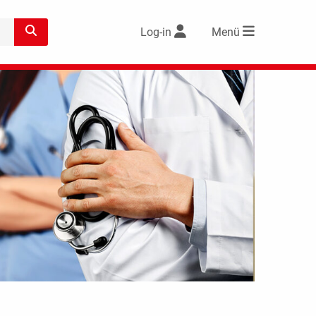
Log-in
Menü