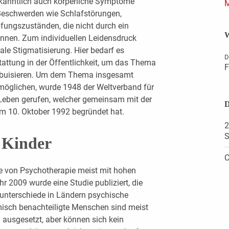
kanntlich auch körperliche Symptome
M
 Beschwerden wie Schlafstörungen,
fungszuständen, die nicht durch ein
W
önnen. Zum individuellen Leidensdruck
le Stigmatisierung. Hier bedarf es
D
stattung in der Öffentlichkeit, um das Thema
F
abuisieren. Um dem Thema insgesamt
möglichen, wurde 1948 der Weltverband für
eben gerufen, welcher gemeinsam mit der
D
 10. Oktober 1992 begründet hat.
2
S
 Kinder
C
me von Psychotherapie meist mit hohen
r 2009 wurde eine Studie publiziert, die
unterschiede in Ländern psychische
sch benachteiligte Menschen sind meist
 ausgesetzt, aber können sich kein