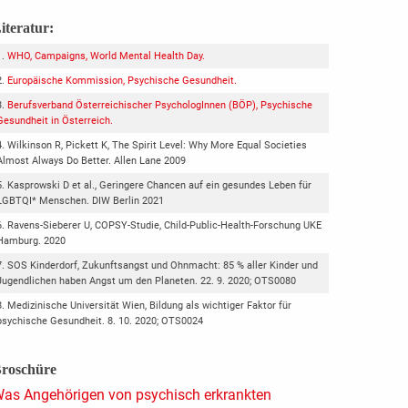
iteratur:
WHO, Campaigns, World Mental Health Day.
Europäische Kommission, Psychische Gesundheit.
Berufsverband Österreichischer PsychologInnen (BÖP), Psychische
Gesundheit in Österreich.
Wilkinson R, Pickett K, The Spirit Level: Why More Equal Societies
Almost Always Do Better. Allen Lane 2009
Kasprowski D et al., Geringere Chancen auf ein gesundes Leben für
LGBTQI* Menschen. DIW Berlin 2021
Ravens-Sieberer U, COPSY-Studie, Child-Public-Health-Forschung UKE
Hamburg. 2020
SOS Kinderdorf, Zukunftsangst und Ohnmacht: 85 % aller Kinder und
Jugendlichen haben Angst um den Planeten. 22. 9. 2020; OTS0080
Medizinische Universität Wien, Bildung als wichtiger Faktor für
psychische Gesundheit. 8. 10. 2020; OTS0024
roschüre
as Angehörigen von psychisch erkrankten