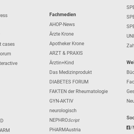
SP
Fachmedien
ress
SPE
AHOP-News
SP
Ärzte Krone
UN
Apotheker Krone
nt cases
Zah
ARZT & PRAXIS
forum
Wei
Ärztin+Kind
teractive
Das Medizinprodukt
Büc
DIABETES FORUM
Fac
FAKTEN der Rheumatologie
Ges
GYN-AKTIV
Neu
neurologisch
Soc
NEPHRO
ED
Script
/
PHARMAustria
HARM