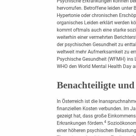
Psychische Erkrankungen können be
hervorrufen. Betroffene leiden unter
Hypertonie oder chronischen Erschöp
organisches Leiden erklärt werden k
kommt oftmals auch eine starke sozia
weiterhin einer vermehrten Berichter
der psychischen Gesundheit zu entt
weltweit mehr Aufmerksamkeit zu er
Psychische Gesundheit (WFMH) ins L
WHO den World Mental Health Day am
Benachteiligte und
In Österreich ist die Inanspruchnah
finanziellen Kosten verbunden. Im Jah
gezeigt hat, dass große Einkommens
4
Erkrankungen fördern.
Sozioökonomi
einer höheren psychischen Belastung