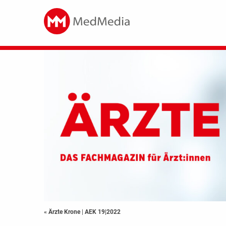
« Ärzte Krone
|
AEK 19|2022