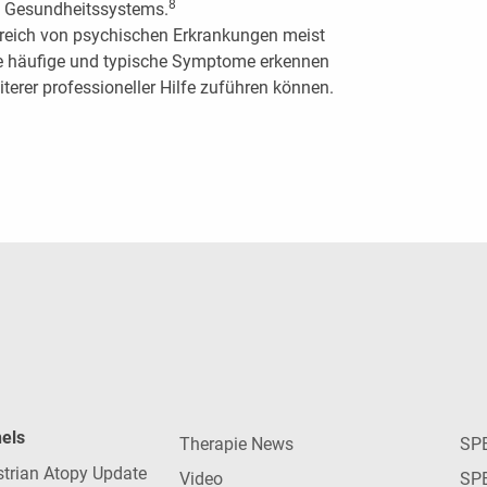
8
s Gesundheitssystems.
ereich von psychischen Erkrankungen meist
ie häufige und typische Symptome erkennen
terer professioneller Hilfe zuführen können.
nels
Therapie News
SP
strian Atopy Update
Video
SP