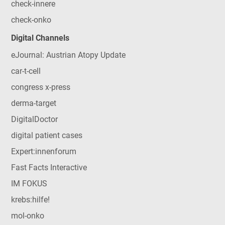
check-innere
check-onko
Digital Channels
eJournal: Austrian Atopy Update
car-t-cell
congress x-press
derma-target
DigitalDoctor
digital patient cases
Expert:innenforum
Fast Facts Interactive
IM FOKUS
krebs:hilfe!
mol-onko