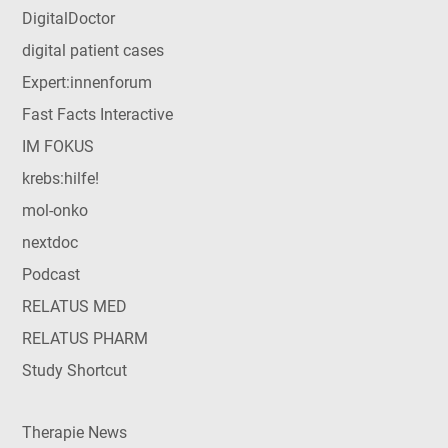
DigitalDoctor
digital patient cases
Expert:innenforum
Fast Facts Interactive
IM FOKUS
krebs:hilfe!
mol-onko
nextdoc
Podcast
RELATUS MED
RELATUS PHARM
Study Shortcut
Therapie News