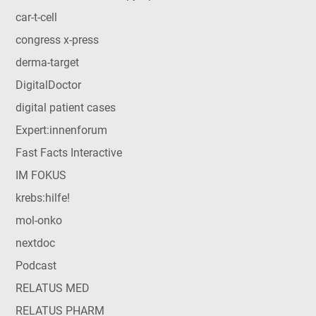
car-t-cell
congress x-press
derma-target
DigitalDoctor
digital patient cases
Expert:innenforum
Fast Facts Interactive
IM FOKUS
krebs:hilfe!
mol-onko
nextdoc
Podcast
RELATUS MED
RELATUS PHARM