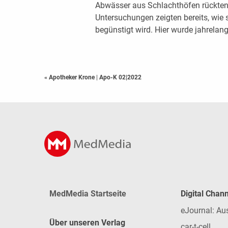
Abwässer aus Schlachthöfen rückten 
Untersuchungen zeigten bereits, wie 
begünstigt wird. Hier wurde jahrelan
« Apotheker Krone
|
Apo-K 02|2022
MedMedia Startseite
Digital Chan
eJournal: Au
Über unseren Verlag
car-t-cell