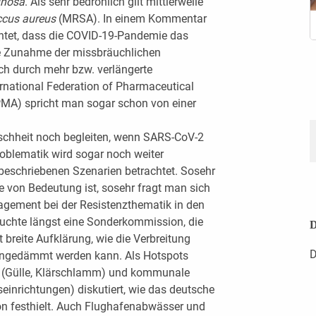
inosa
. Als sehr bedrohlich gilt mittlerweile
ccus aureus
(MRSA). In einem Kommentar
rchtet, dass die COVID-19-Pandemie das
ne Zunahme der missbräuchlichen
ch durch mehr bzw. verlängerte
rnational Federation of Pharmaceutical
PMA) spricht man sogar schon von einer
nschheit noch begleiten, wenn SARS-CoV-2
roblematik wird sogar noch weiter
beschriebenen Szenarien betrachtet. Sosehr
von Bedeutung ist, sosehr fragt man sich
gement bei der Resistenzthematik in den
uchte längst eine Sonderkommission, die
D
breite Aufklärung, wie die Verbreitung
D
 eingedämmt werden kann. Als Hotspots
 (Gülle, Klärschlamm) und kommunale
inrichtungen) diskutiert, wie das deutsche
on festhielt. Auch Flughafenabwässer und