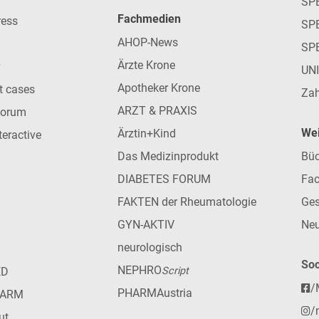
SP
Fachmedien
ress
SPE
AHOP-News
SP
Ärzte Krone
UN
Apotheker Krone
nt cases
Zah
ARZT & PRAXIS
forum
Wei
Ärztin+Kind
teractive
Das Medizinprodukt
Büc
DIABETES FORUM
Fac
FAKTEN der Rheumatologie
Ges
GYN-AKTIV
Neu
neurologisch
Soc
NEPHRO
ED
Script
/
PHARMAustria
HARM
/
ut