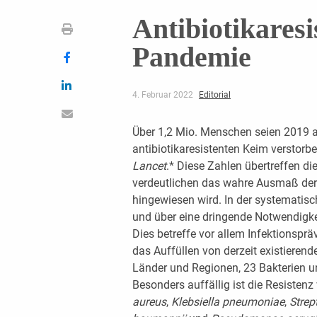
Antibiotikaresi
Pandemie
4. Februar 2022
Editorial
Über 1,2 Mio. Menschen seien 2019 a
antibiotikaresistenten Keim verstorbe
Lancet
.* Diese Zahlen übertreffen d
verdeutlichen das wahre Ausmaß der P
hingewiesen wird. In der systematisc
und über eine dringende Notwendigke
Dies betreffe vor allem Infektionspr
das Auffüllen von derzeit existieren
Länder und Regionen, 23 Bakterien u
Besonders auffällig ist die Resisten
aureus
,
Klebsiella pneumoniae
,
Stre