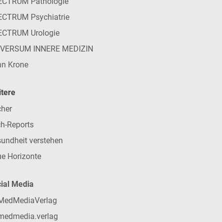
ECTRUM Pathologie
CTRUM Psychiatrie
ECTRUM Urologie
IVERSUM INNERE MEDIZIN
n Krone
tere
her
h-Reports
undheit verstehen
e Horizonte
ial Media
MedMediaVerlag
medmedia.verlag