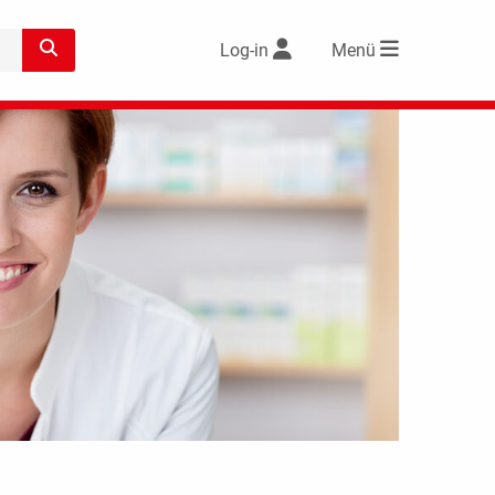
Log-in
Menü