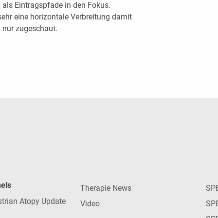
als Eintragspfade in den Fokus.
sehr eine horizontale Verbreitung damit
g nur zugeschaut.
nels
Therapie News
SP
strian Atopy Update
Video
SP