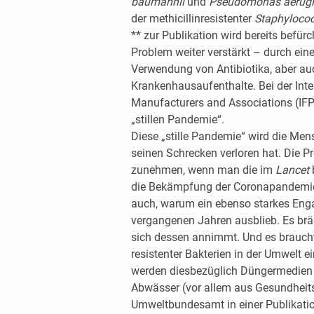
baumannii
und
Pseudomonas aerug
der methicillinresistenter
Staphyloco
** zur Publikation wird bereits befü
Problem weiter verstärkt – durch ei
Verwendung von Antibiotika, aber au
Krankenhausaufenthalte. Bei der Inte
Manufacturers and Associations (IF
„stillen Pandemie“.
Diese „stille Pandemie“ wird die Me
seinen Schrecken verloren hat. Die P
zunehmen, wenn man die im
Lancet
die Bekämpfung der Coronapandemie 
auch, warum ein ebenso starkes Enga
vergangenen Jahren ausblieb. Es brä
sich dessen annimmt. Und es braucht 
resistenter Bakterien in der Umwelt
werden diesbezüglich Düngermedien
Abwässer (vor allem aus Gesundheitse
Umweltbundesamt in einer Publikati