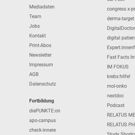
Mediadaten
congress x-p
Team
derma-target
Jobs
DigitalDoctor
Kontakt
digital patie
Print-Abos
Expert:innen
Newsletter
Fast Facts In
Impressum
IM FOKUS
AGB
krebs:hilfe!
Datenschutz
mol-onko
nextdoc
Fortbildung
Podcast
diePUNKTE:on
RELATUS M
apo-campus
RELATUS P
check-innere
Study Shortc