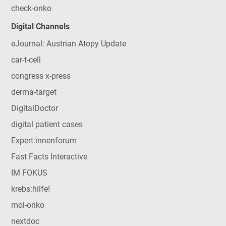
check-onko
Digital Channels
eJournal: Austrian Atopy Update
car-t-cell
congress x-press
derma-target
DigitalDoctor
digital patient cases
Expert:innenforum
Fast Facts Interactive
IM FOKUS
krebs:hilfe!
mol-onko
nextdoc