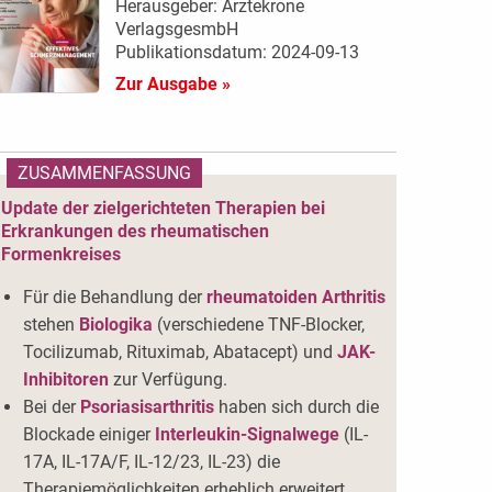
Herausgeber: Ärztekrone
VerlagsgesmbH
Publikationsdatum: 2024-09-13
Zur Ausgabe »
ZUSAMMENFASSUNG
Update der zielgerichteten Therapien bei
Erkrankungen des rheumatischen
Formenkreises
Für die Behandlung der
rheumatoiden Arthritis
stehen
Biologika
(verschiedene TNF-Blocker,
Tocilizumab, Rituximab, Abatacept) und
JAK-
Inhibitoren
zur Verfügung.
Bei der
Psoriasisarthritis
haben sich durch die
Blockade einiger
Interleukin-Signalwege
(IL-
17A, IL-17A/F, IL-12/23, IL-23) die
Therapiemöglichkeiten erheblich erweitert.