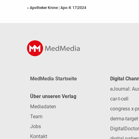
« Apotheker Krone
|
Apo-K 17|2024
MedMedia Startseite
Digital Chan
eJournal: Au
Über unseren Verlag
car-t-cell
Mediadaten
congress x-p
Team
derma-target
Jobs
DigitalDoctor
Kontakt
digital patie