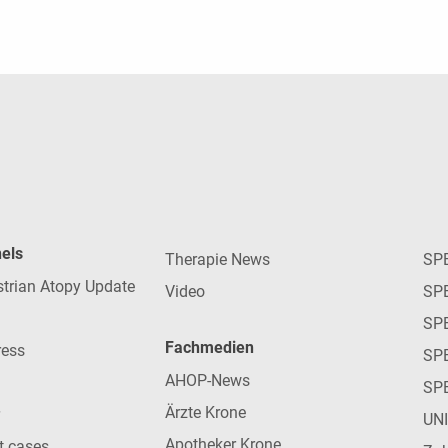
nels
Therapie News
SP
strian Atopy Update
Video
SP
SP
Fachmedien
ress
SPE
AHOP-News
SP
Ärzte Krone
UN
Apotheker Krone
nt cases