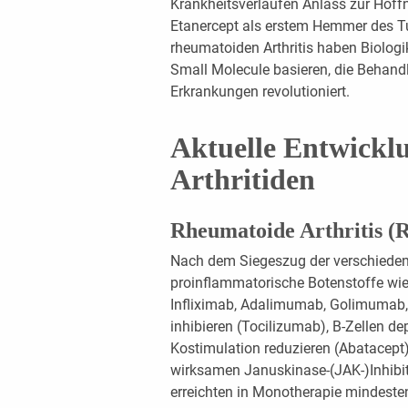
Krankheitsverläufen Anlass zur Hoff
Etanercept als erstem Hemmer des Tu
rheumatoiden Arthritis haben Biologik
Small Molecule basieren, die Behand
Erkrankungen revolutioniert.
Aktuelle Entwickl
Arthritiden
Rheumatoide Arthritis (
Nach dem Siegeszug der verschiedene
proinflammatorische Botenstoffe wie
Infliximab, Adalimumab, Golimumab, 
inhibieren (Tocilizumab), B-Zellen dep
Kostimulation reduzieren (Abatacept), 
wirksamen Januskinase-(JAK-)Inhibi
erreichten in Monotherapie mindeste