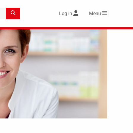
Log-in
Menü