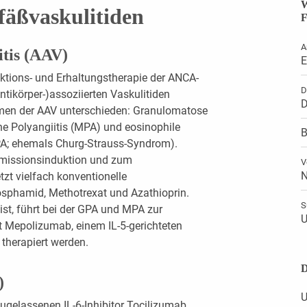
W
fäßvaskulitiden
F
A
itis (AAV)
E
tions- und Erhaltungstherapie der ANCA-
D
ntikörper-)assoziierten Vaskulitiden
D
rmen der AAV unterschieden: Granulomatose
he Polyangiitis (MPA) und eosinophile
B
PA; ehemals Churg-Strauss-Syndrom).
Remissionsinduktion und zum
V
N
zt vielfach konventionelle
sphamid, Methotrexat und Azathioprin.
S
st, führt bei der GPA und MPA zur
U
t Mepolizumab, einem IL-5-gerichteten
 therapiert werden.
D
)
U
ugelassenen IL-6-Inhibitor Tocilizumab