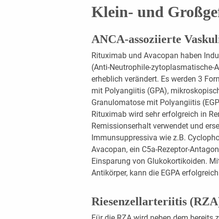
Klein- und Großge
ANCA-assoziierte Vaskul
Rituximab und Avacopan haben Induk
(Anti-Neutrophile-zytoplasmatische-A
erheblich verändert. Es werden 3 Fo
mit Polyangiitis (GPA), mikroskopisc
Granulomatose mit Polyangiitis (EG
Rituximab wird sehr erfolgreich in 
Remissionserhalt verwendet und erset
Immunsuppressiva wie z.B. Cyclopho
Avacopan, ein C5a-Rezeptor-Antagoni
Einsparung von Glukokortikoiden. Mi
Antikörper, kann die EGPA erfolgreich
Riesenzellarteriitis (RZA
Für die RZA wird neben dem bereits z