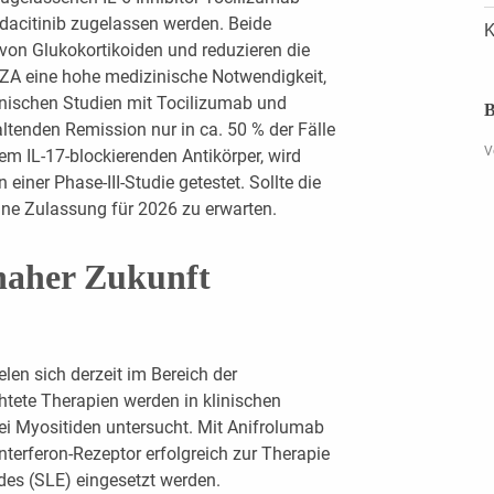
adacitinib zugelassen werden. Beide
K
on Glukokortikoiden und reduzieren die
RZA eine hohe medizinische Notwendigkeit,
inischen Studien mit Tocilizumab und
B
ltenden Remission nur in ca. 50 % der Fälle
V
em IL-17-blockierenden Antikörper, wird
 einer Phase-III-Studie getestet. Sollte die
eine Zulassung für 2026 zu erwarten.
 naher Zukunft
en sich derzeit im Bereich der
chtete Therapien werden in klinischen
i Myositiden untersucht. Mit Anifrolumab
nterferon-Rezeptor erfolgreich zur Therapie
es (SLE) eingesetzt werden.