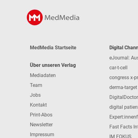
MedMedia Startseite
Digital Chan
eJournal: Au
Über unseren Verlag
car-t-cell
Mediadaten
congress x-p
Team
derma-target
Jobs
DigitalDoctor
Kontakt
digital patie
Print-Abos
Expert:innen
Newsletter
Fast Facts In
Impressum
IM FOKUS