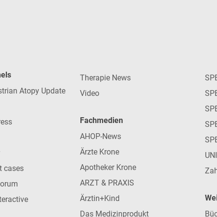
nels
Therapie News
SP
strian Atopy Update
Video
SP
SP
Fachmedien
ress
SPE
AHOP-News
SP
Ärzte Krone
UN
Apotheker Krone
nt cases
Zah
ARZT & PRAXIS
forum
Wei
Ärztin+Kind
teractive
Das Medizinprodukt
Büc