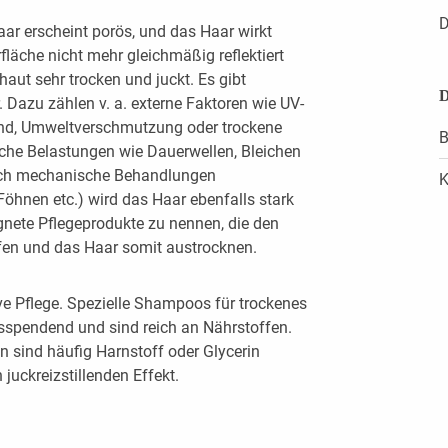
D
ar erscheint porös, und das Haar wirkt
fläche nicht mehr gleichmäßig reflektiert
aut sehr trocken und juckt. Es gibt
D
. Dazu zählen v. a. externe Faktoren wie UV-
ind, Umweltverschmutzung oder trockene
B
che Belastungen wie Dauerwellen, Bleichen
urch mechanische Behandlungen
K
öhnen etc.) wird das Haar ebenfalls stark
ignete Pflegeprodukte zu nennen, die den
ifen und das Haar somit austrocknen.
ve Pflege. Spezielle Shampoos für trockenes
tsspendend und sind reich an Nährstoffen.
 sind häufig Harnstoff oder Glycerin
 juckreizstillenden Effekt.