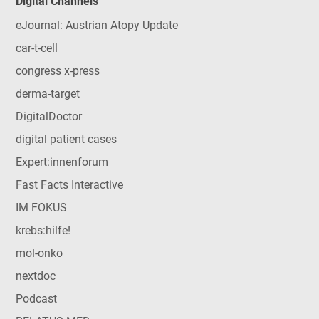
Digital Channels
eJournal: Austrian Atopy Update
car-t-cell
congress x-press
derma-target
DigitalDoctor
digital patient cases
Expert:innenforum
Fast Facts Interactive
IM FOKUS
krebs:hilfe!
mol-onko
nextdoc
Podcast