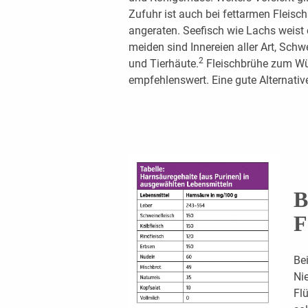
Zufuhr ist auch bei fettarmen Fleisc
angeraten. Seefisch wie Lachs weist 
meiden sind Innereien aller Art, Schw
2
und Tierhäute.
Fleischbrühe zum Wür
empfehlenswert. Eine gute Alternative
B
F
Bei
Ni
Fl