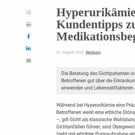
Hyperurikämie
Kundentipps z
Medikationsbeg
27. August 2020
Beratung
Die Beratung des Gichtpatienten in
Betroffenen gut über die Erkrankung
anwenden und Lebensstilfaktoren 
Während bei Hyperurikämie eine Prädi
Betroffenen weist eine erbliche Stö
–, gilt Gicht als klassische Wohlstan
Gichtanfällen führen, sind Übergewich
(geht mit erhöhter Purinaufnahme ei