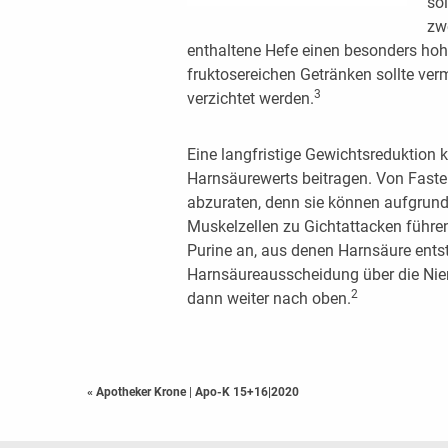
so
zwe
enthaltene Hefe einen besonders hoh
fruktosereichen Getränken sollte ve
3
verzichtet werden.
Eine langfristige Gewichtsreduktion
Harnsäurewerts beitragen. Von Fasten
abzuraten, denn sie können aufgrund
Muskelzellen zu Gichtattacken führen
Purine an, aus denen Harnsäure entst
Harnsäureausscheidung über die Nier
2
dann weiter nach oben.
« Apotheker Krone
|
Apo-K 15+16|2020