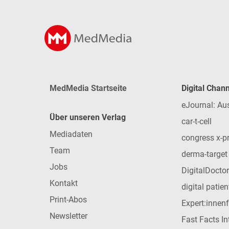
MedMedia Startseite
Digital Chan
eJournal: Au
Über unseren Verlag
car-t-cell
Mediadaten
congress x-p
Team
derma-target
Jobs
DigitalDoctor
Kontakt
digital patie
Print-Abos
Expert:innen
Newsletter
Fast Facts In