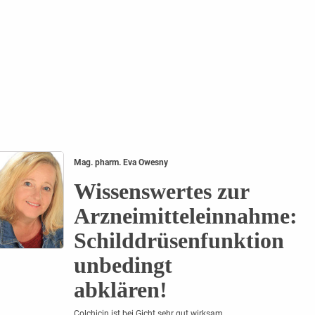
Mag. pharm. Eva Owesny
Wissenswertes zur
Arzneimitteleinnahme:
Schilddrüsenfunktion
unbedingt
abklären!
Colchicin ist bei Gicht sehr gut wirksam,