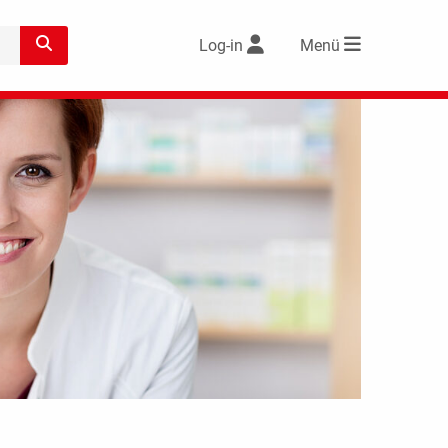
Log-in
Menü