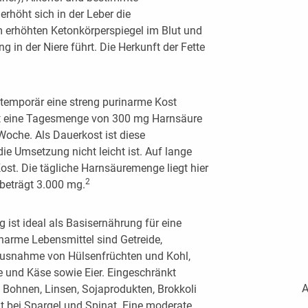
erhöht sich in der Leber die
 erhöhten Ketonkörperspiegel im Blut und
in der Niere führt. Die Herkunft der Fette
temporär eine streng purinarme Kost
bt eine Tagesmenge von 300 mg Harnsäure
Woche. Als Dauerkost ist diese
ie Umsetzung nicht leicht ist. Auf lange
Kost. Die tägliche Harnsäuremenge liegt hier
2
beträgt 3.000 mg.
 ist ideal als Basisernährung für eine
inarme Lebensmittel sind Getreide,
 Ausnahme von Hülsenfrüchten und Kohl,
e und Käse sowie Eier. Eingeschränkt
A
, Bohnen, Linsen, Sojaprodukten, Brokkoli
t bei Spargel und Spinat. Eine moderate