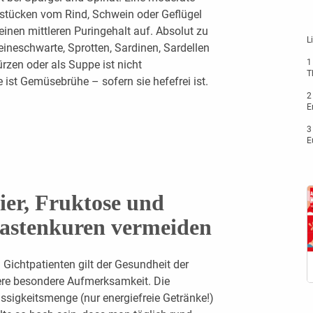
hstücken vom Rind, Schwein oder Geflügel
einen mittleren Puringehalt auf. Absolut zu
L
eineschwarte, Sprotten, Sardinen, Sardellen
1
zen oder als Suppe ist nicht
T
 ist Gemüsebrühe – sofern sie hefefrei ist.
2
E
3
E
ier, Fruktose und
astenkuren vermeiden
 Gichtpatienten gilt der Gesundheit der
ere besondere Aufmerksamkeit. Die
üssigkeitsmenge (nur energiefreie Getränke!)