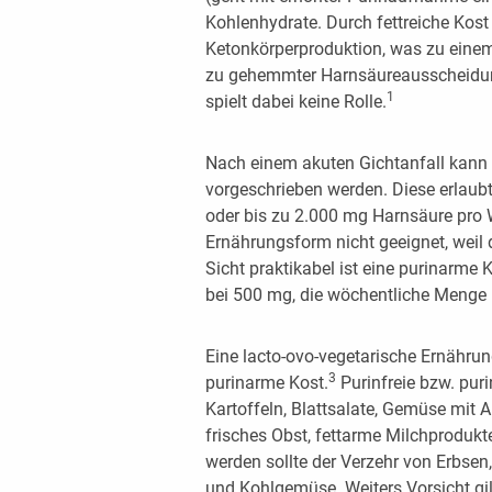
Kohlenhydrate. Durch fettreiche Kost 
Ketonkörperproduktion, was zu einem
zu gehemmter Harnsäureausscheidung 
1
spielt dabei keine Rolle.
Nach einem akuten Gichtanfall kann 
vorgeschrieben werden. Diese erlau
oder bis zu 2.000 mg Harnsäure pro 
Ernährungsform nicht geeignet, weil d
Sicht praktikabel ist eine purinarme 
bei 500 mg, die wöchentliche Menge 
Eine lacto-ovo-vegetarische Ernährung
3
purinarme Kost.
Purinfreie bzw. pur
Kartoffeln, Blattsalate, Gemüse mit
frisches Obst, fettarme Milchprodukt
werden sollte der Verzehr von Erbsen
und Kohlgemüse. Weiters Vorsicht gil