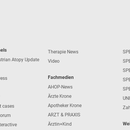
nels
Therapie News
SP
strian Atopy Update
Video
SP
SP
Fachmedien
ress
SPE
AHOP-News
SP
Ärzte Krone
UN
Apotheker Krone
nt cases
Zah
ARZT & PRAXIS
forum
Wei
Ärztin+Kind
teractive