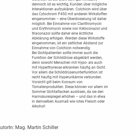
dennoch ist es wichtig, Kunden über mögliche
Interaktionen aufzuklären. Colchicin wird über
das Cytochrom P450 mit anderen Wirkstoffen
eingenommen – eine Überdosierung ist daher
möglich. Bei Einnahme von Clarithromycin
und Erythromycin sowie von Ketoconazol und
Itraconazol sollte daher eine ärztliche
Abklärung erfolgen. Werden diese Wirkstoffe
eingenommen, ist ein zeitlicher Abstand zur
Einnahme von Colchicin notwendig.
Bei Gichtpatienten sollte immer auch die
Funktion der Schilddrüse abgeklärt werden,
denn sowohl Menschen mit Hypo- als auch
mit Hyperthyreose erkranken häufig an Gicht.
Vor allem die Schilddrüsenunterfunktion ist
recht häufig mit Hyperurikämie verbunden.
Vorsicht gilt beim Konsum von
Tomatenprodukten. Diese können vor allem im
Sommer Gichtattacken auslösen, da sie den
Harnsäurespiegel erhöhen – und das in etwa
in demselben Ausmaß wie rotes Fleisch oder
Alkohol!
utorIn:
Mag. Martin Schiller