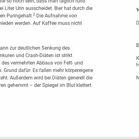
llte so hoch sein, dass man täglich rund
i Liter Urin ausscheidet. Bier hat durch die
W
2
en Puringehalt.
Die Aufnahme von
D
rmieden werden. Auf Kaffee muss nicht
D
 kann zur deutlichen Senkung des
kuren und Crash-Diäten ist strikt
K
 des vermehrten Abbaus von Fett- und
H
. Grund dafür: Es fallen mehr körpereigene
eht. Außerdem wird bei Diäten generell die
N
en gehemmt – der Spiegel im Blut klettert