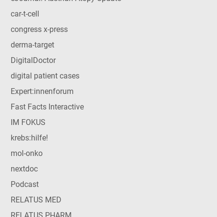
car-t-cell
congress x-press
derma-target
DigitalDoctor
digital patient cases
Expert:innenforum
Fast Facts Interactive
IM FOKUS
krebs:hilfe!
mol-onko
nextdoc
Podcast
RELATUS MED
RELATUS PHARM