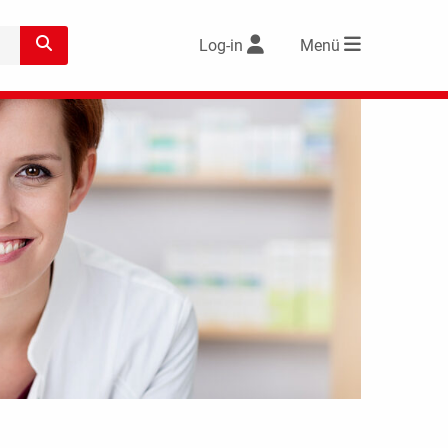
Log-in
Menü