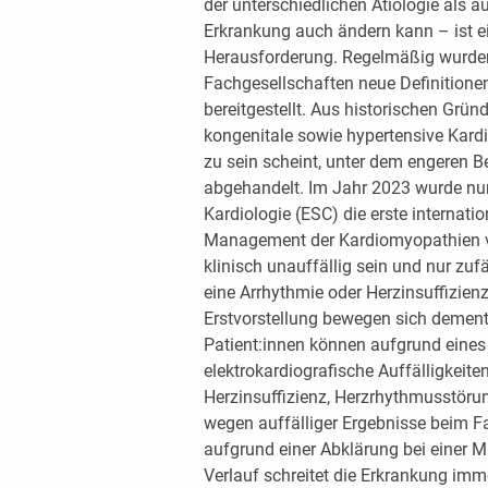
der unterschiedlichen Ätiologie als a
Erkrankung auch ändern kann – ist ein
Herausforderung. Regelmäßig wurden
Fachgesellschaften neue Definitione
bereitgestellt. Aus historischen Grün
kongenitale sowie hypertensive Kard
zu sein scheint, unter dem engeren B
abgehandelt. Im Jahr 2023 wurde nun
Kardiologie (ESC) die erste internat
Management der Kardiomyopathien ve
klinisch unauffällig sein und nur zuf
eine Arrhythmie oder Herzinsuffizienz
Erstvorstellung bewegen sich demen
Patient:innen können aufgrund eines
elektrokardiografische Auffälligkeit
Herzinsuffizienz, Herzrhythmusstöru
wegen auffälliger Ergebnisse beim F
aufgrund einer Abklärung bei einer 
Verlauf schreitet die Erkrankung imm