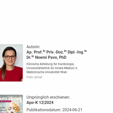
Autorin:
in
in
in
Ap. Prof.
Priv.-Doz.
Dipl.-Ing.
in
Dr.
Noemi Pavo, PhD
Klinische Abteilung für Kardiologie,
Universitätsklinik für Innere Medizin II,
Medizinische Universität Wien
Foto: privat
Ursprünglich erschienen:
Apo-K 12|2024
Publikationsdatum: 2024-06-21