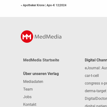
« Apotheker Krone
|
Apo-K 12|2024
MedMedia Startseite
Digital Chan
eJournal: Au
Über unseren Verlag
car-t-cell
Mediadaten
congress x-p
Team
derma-target
Jobs
DigitalDoctor
Kontakt
digital patie