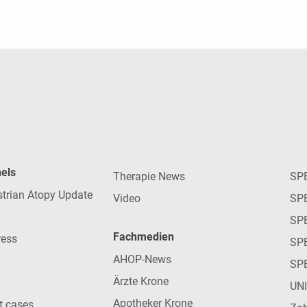
nels
Therapie News
SP
strian Atopy Update
Video
SP
SP
Fachmedien
ress
SPE
AHOP-News
SP
Ärzte Krone
UN
Apotheker Krone
nt cases