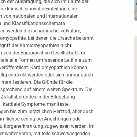
uch der Ausprägung, die sich im Laufe der
e klinisch sinnvolle Einteilung eine
 von nationalen und internationalen
n und Klassifikationsschemata
den werden die ischämische, valvuläre,
iomyopathie, bei denen die Ursache bekannt
egriff der Kardiomyopathien nicht
 von der Europäischen Gesellschaft für
ionale alle Formen umfassende Leitlinie zum
röffentlicht.
Kardiomyopathien können
ällig entdeckt werden oder sich primär durch
 manifestieren. Die Gründe für die
tsprechend auf einem weiten Spektrum. Die
 Zufallsbefundes in der Bildgebung
en, kardiale Symptome, manifeste
ngen bis zum plötzlichen Herztod, aber auch
amilienscreening bei Angehörigen oder
Multiorganerkrankung zugewiesen werden. Im
er weiter voran, mit teils schwerwiegenden