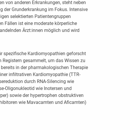
en von anderen Erkrankungen, steht neben
ng der Grunderkrankung im Fokus. Intensive
nigen selektierten Patientengruppen
n Fällen ist eine moderate körperliche
andelnden Ärzt:innen möglich und wird
für spezifische Kardiomyopathien geforscht
en Registern gesammelt, um das Wissen zu
n bereits in der pharmakologischen Therapie
iner infiltrativen Kardiomyopathie (TTR-
esereduktion durch RNA-Silencing wie
nse-Oligonukleotid wie Inotersen und
rper) sowie der hypertrophen obstruktiven
nhibitoren wie Mavacamten und Aficamten)