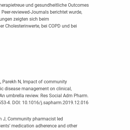
Therapietreue und gesundheitliche Outcomes
6 Peer-reviewed-Journals berichtet wurde,
rungen zeigten sich beim
er Cholesterinwerte, bei COPD und bei
, Parekh N, Impact of community
nic disease management on clinical,
 An umbrella review. Res Social Adm Pharm.
553-4. DOI: 10.1016/j.sapharm.2019.12.016
on J, Community pharmacist led
tients’ medication adherence and other