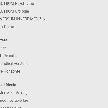
CTRUM Psychiatrie
ECTRUM Urologie
IVERSUM INNERE MEDIZIN
n Krone
tere
her
h-Reports
undheit verstehen
e Horizonte
ial Media
MedMediaVerlag
medmedia.verlag