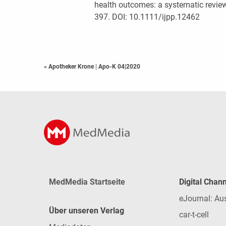
health outcomes: a systematic review
397. DOI: 10.1111/ijpp.12462
« Apotheker Krone
|
Apo-K 04|2020
MedMedia Startseite
Digital Chan
eJournal: Au
Über unseren Verlag
car-t-cell