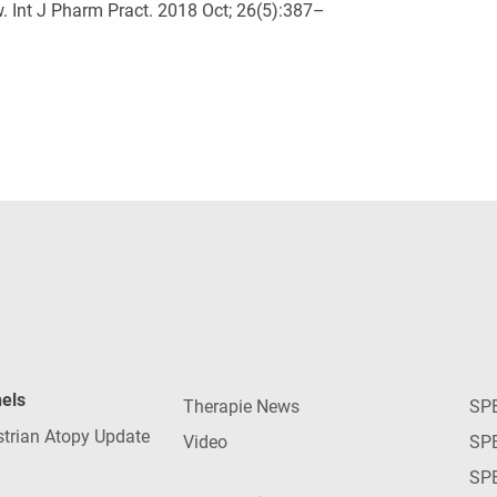
. Int J Pharm Pract. 2018 Oct; 26(5):387–
nels
Therapie News
SP
strian Atopy Update
Video
SP
SP