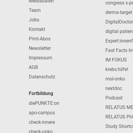
Mediadaten
congress x-p
Team
derma-target
Jobs
DigitalDoctor
Kontakt
digital patie
Print-Abos
Expert:innen
Newsletter
Fast Facts In
Impressum
IM FOKUS
AGB
krebs:hilfe!
Datenschutz
mol-onko
nextdoc
Fortbildung
Podcast
diePUNKTE:on
RELATUS M
apo-campus
RELATUS P
check-innere
Study Shortc
check-onko