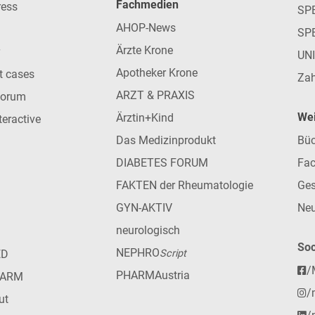
Fachmedien
ress
SPE
AHOP-News
SP
Ärzte Krone
UN
Apotheker Krone
nt cases
Zah
ARZT & PRAXIS
forum
Wei
Ärztin+Kind
teractive
Das Medizinprodukt
Büc
DIABETES FORUM
Fac
FAKTEN der Rheumatologie
Ges
GYN-AKTIV
Neu
neurologisch
Soc
NEPHRO
ED
Script
/
PHARMAustria
HARM
/
ut