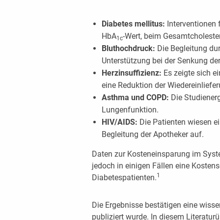
Diabetes mellitus:
Interventionen 
HbA
-Wert, beim Gesamtcholeste
1c
Bluthochdruck:
Die Begleitung du
Unterstützung bei der Senkung der
Herzinsuffizienz:
Es zeigte sich 
eine Reduktion der Wiedereinliefer
Asthma und COPD:
Die Studiener
Lungenfunktion.
HIV/AIDS:
Die Patienten wiesen e
Begleitung der Apotheker auf.
Daten zur Kosteneinsparung im System 
jedoch in einigen Fällen eine Kosten
1
Diabetespatienten.
Die Ergebnisse bestätigen eine wisse
publiziert wurde. In diesem Literaturü