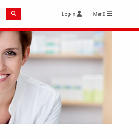
Log-in
Menü