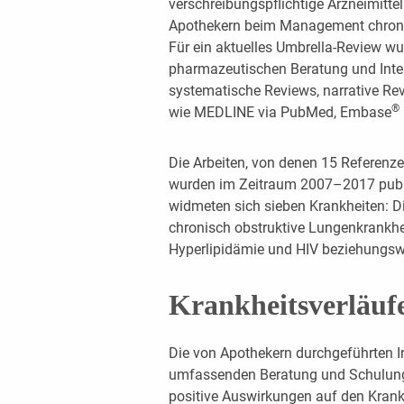
verschreibungspflichtige Arzneimittel
Apothekern beim Management chroni
Für ein aktuelles Umbrella-Review w
pharmazeutischen Beratung und Inter
systematische Reviews, narrative R
®
wie MEDLINE via PubMed, Embase
Die Arbeiten, von denen 15 Referenzen
wurden im Zeitraum 2007–2017 publi
widmeten sich sieben Krankheiten: Di
chronisch obstruktive Lungenkrankhei
Hyperlipidämie und HIV beziehungsw
Krankheitsverläufe 
Die von Apothekern durchgeführten I
umfassenden Beratung und Schulung 
positive Auswirkungen auf den Krank