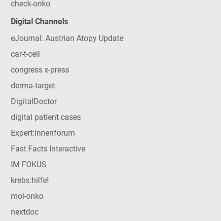
check-onko
Digital Channels
eJournal: Austrian Atopy Update
car-t-cell
congress x-press
derma-target
DigitalDoctor
digital patient cases
Expert:innenforum
Fast Facts Interactive
IM FOKUS
krebs:hilfe!
mol-onko
nextdoc