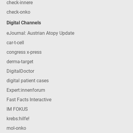
check-innere
check-onko
Digital Channels
eJournal: Austrian Atopy Update
car-t-cell
congress x-press
derma-target
DigitalDoctor
digital patient cases
Expert:innenforum
Fast Facts Interactive
IM FOKUS
krebs:hilfe!
mol-onko