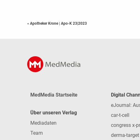
« Apotheker Krone
|
Apo-K 23|2023
MedMedia Startseite
Digital Chan
eJournal: Au
Über unseren Verlag
car-t-cell
Mediadaten
congress x-p
Team
derma-target