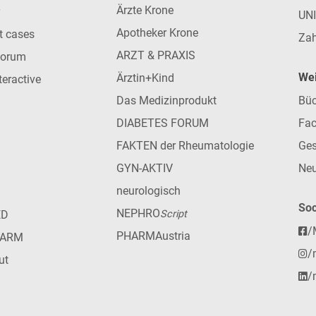
Ärzte Krone
UN
Apotheker Krone
nt cases
Zah
ARZT & PRAXIS
forum
Wei
Ärztin+Kind
teractive
Das Medizinprodukt
Büc
DIABETES FORUM
Fac
FAKTEN der Rheumatologie
Ges
GYN-AKTIV
Neu
neurologisch
Soc
NEPHRO
ED
Script
/
PHARMAustria
HARM
/
ut
/