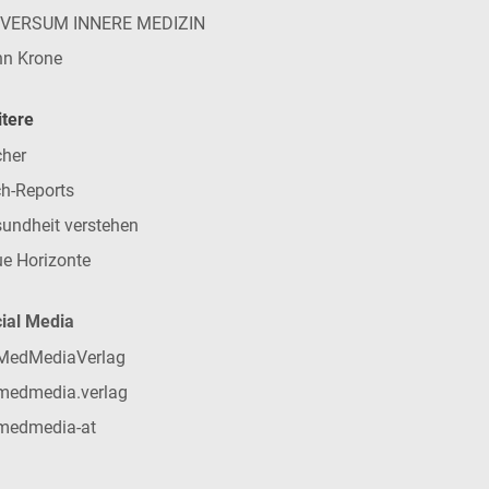
IVERSUM INNERE MEDIZIN
n Krone
tere
her
h-Reports
undheit verstehen
e Horizonte
ial Media
MedMediaVerlag
medmedia.verlag
medmedia-at