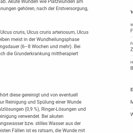
n ab. Akute Wunden wie Platzwunden am
nungen gehören, nach der Erstversorgung,
W
W
F
lcus cruris, Ulcus cruris arteriosum, Ulcus
leiben meist in der Wundheilungsphase
F
lungsdauer (6–8 Wochen und mehr). Bei
Z
h die Grunderkrankung mittherapiert
H
B
D
ört diese gereinigt und von eventuell
Zur Reinigung und Spülung einer Wunde
M
alzlösungen (0,9 %), Ringer-Lösungen und
W
reinigung verwendet. Bei akuten
ungswasser bzw. stilles Wasser aus der
sten Fällen ist es ratsam, die Wunde mit