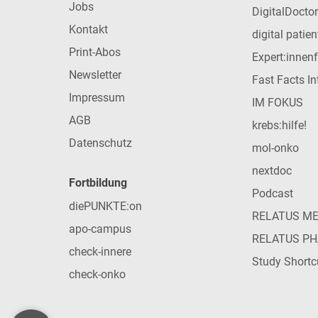
Jobs
DigitalDoctor
Kontakt
digital patie
Print-Abos
Expert:innen
Newsletter
Fast Facts In
Impressum
IM FOKUS
AGB
krebs:hilfe!
Datenschutz
mol-onko
nextdoc
Fortbildung
Podcast
diePUNKTE:on
RELATUS M
apo-campus
RELATUS P
check-innere
Study Shortc
check-onko