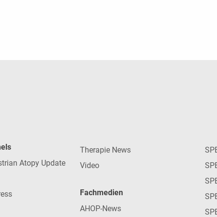
nels
Therapie News
SP
strian Atopy Update
Video
SP
SP
Fachmedien
ress
SPE
AHOP-News
SP