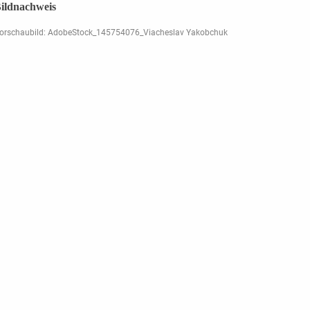
ildnachweis
orschaubild: AdobeStock_145754076_Viacheslav Yakobchuk