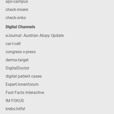
apo-campus
check-innere
check-onko
Digital Channels
eJournal: Austrian Atopy Update
car-t-cell
congress x-press
derma-target
DigitalDoctor
digital patient cases
Expert:innenforum
Fast Facts Interactive
IM FOKUS
krebs:hilfe!