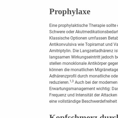
Prophylaxe
Eine prophylaktische Therapie sollt
Schwere oder Akutmedikationsbedarf 
Klassische Optionen umfassen Betabl
Antikonvulsiva wie Topiramat und Val
Amitriptylin. Die Langzeitadhärenz 
langsamen Wirkungseintritt jedoch b
stellen monoklonale Antikörper gege
können die monatlichen Migränetage 
Adhärenzprofil durch monatliche ode
1,3
reduzieren.
Auch bei der modernen P
Erwartungsmanagement wichtig: Das t
Frequenz und Intensität der Attacken
eine vollständige Beschwerdefreiheit i
Kopfschmerz durc