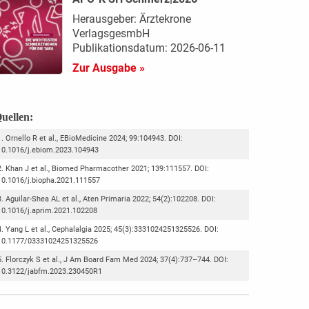
Herausgeber: Ärztekrone
VerlagsgesmbH
Publikationsdatum: 2026-06-11
Zur Ausgabe »
uellen:
Ornello R et al., EBioMedicine 2024; 99:104943. DOI:
10.1016/j.ebiom.2023.104943
Khan J et al., Biomed Pharmacother 2021; 139:111557. DOI:
10.1016/j.biopha.2021.111557
Aguilar-Shea AL et al., Aten Primaria 2022; 54(2):102208. DOI:
10.1016/j.aprim.2021.102208
Yang L et al., Cephalalgia 2025; 45(3):3331024251325526. DOI:
10.1177/03331024251325526
Florczyk S et al., J Am Board Fam Med 2024; 37(4):737–744. DOI:
10.3122/jabfm.2023.230450R1