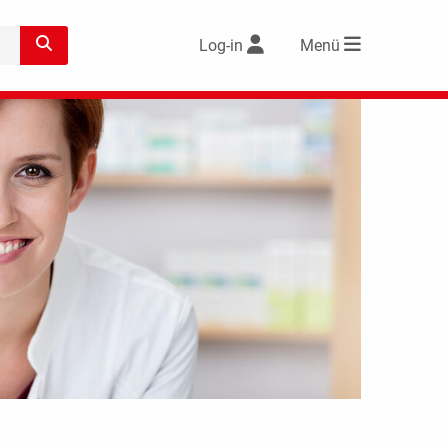
Log-in
Menü