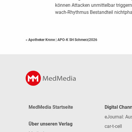
können Attacken unmittelbar triggern
wach-Rhythmus Bestandteil nichtpha
« Apotheker Krone
|
APO-K SH Schmerz|2026
MedMedia Startseite
Digital Chan
eJournal: Au
Über unseren Verlag
car-t-cell