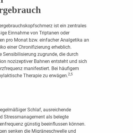
rgebrauch
rgebrauchskopfschmerz ist ein zentrales
ßige Einnahme von Triptanen oder
en pro Monat bzw. einfacher Analgetika an
ko einer Chronifizierung erheblich.
e Sensibilisierung zugrunde, die durch
on nozizeptiver Bahnen entsteht und sich
zfrequenz manifestiert. Bei häufigem
2,5
hylaktische Therapie zu erwägen.
regelmäßiger Schlaf, ausreichende
nd Stressmanagement als belegte
nfrequenz günstig beeinflussen können.
gen senken die Migräneschwelle und