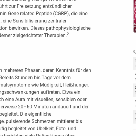
ührt zur Freisetzung entzündlicher
nin Gene-related Peptide (CGRP), die eine
eine Sensibilisierung zentraler
ion bewirken. Dieses pathophysiologische
2
erner zielgerichteter Therapien.
Q
in mehreren Phasen, deren Kenntnis für den
. Bereits Stunden bis Tage vor dem
omalsymptome wie Müdigkeit, Heißhunger,
gsschwankungen auftreten. Etwa ein
ich eine Aura mit visuellen, sensiblen oder
herweise 20–60 Minuten andauert und der
gleitet. Die eigentliche
e, pulsierende Schmerzen mittlerer bis
fig begleitet von Übelkeit, Foto- und
berichten viele Patient:innen über