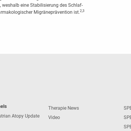
, weshalb eine Stabilisierung des Schlaf-
2,3
rmakologischer Migräneprävention ist.
nels
Therapie News
SP
strian Atopy Update
Video
SP
SP