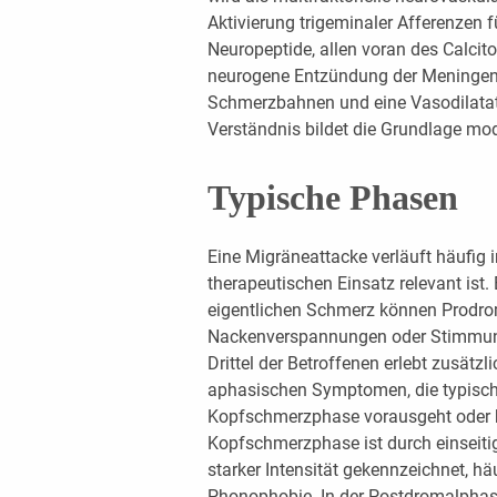
Aktivierung trigeminaler Afferenzen f
Neuropeptide, allen voran des Calcito
neurogene Entzündung der Meningen, 
Schmerzbahnen und eine Vasodilatat
Verständnis bildet die Grundlage mod
Typische Phasen
Eine Migräneattacke verläuft häufig 
therapeutischen Einsatz relevant ist
eigentlichen Schmerz können Prodr
Nackenverspannungen oder Stimmun
Drittel der Betroffenen erlebt zusätzl
aphasischen Symptomen, die typisc
Kopfschmerzphase vorausgeht oder be
Kopfschmerzphase ist durch einseitig
starker Intensität gekennzeichnet, häu
Phonophobie. In der Postdromalphase 