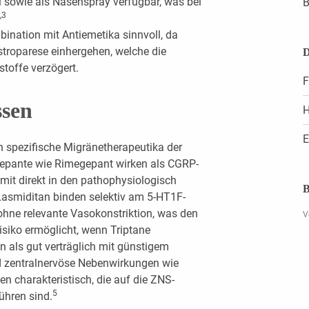
rei sowie als Nasenspray verfügbar, was bei
B
,3
bination mit Antiemetika sinnvoll, da
stroparese einhergehen, welche die
D
toffe verzögert.
F
ssen
H
E
 spezifische Migränetherapeutika der
Gepante wie Rimegepant wirken als CGRP-
mit direkt in den pathophysiologisch
B
 Lasmiditan binden selektiv am 5-HT1F-
ohne relevante Vasokonstriktion, was den
V
isiko ermöglicht, wenn Triptane
en als gut verträglich mit günstigem
nd zentralnervöse Nebenwirkungen wie
n charakteristisch, die auf die ZNS-
5
ühren sind.