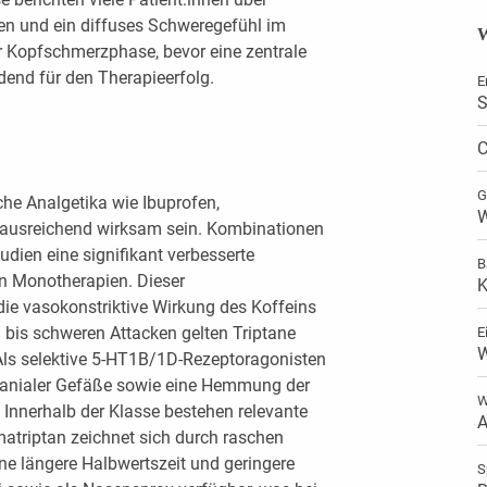
en und ein diffuses Schweregefühl im
W
 Kopfschmerzphase, bevor eine zentrale
idend für den Therapieerfolg.
E
S
C
G
che Analgetika wie Ibuprofen,
W
 ausreichend wirksam sein. Kombinationen
tudien eine signifikant verbesserte
B
n Monotherapien. Dieser
K
 die vasokonstriktive Wirkung des Koffeins
 bis schweren Attacken gelten Triptane
E
W
. Als selektive 5-HT1B/1D-Rezeptoragonisten
kranialer Gefäße sowie eine Hemmung der
W
 Innerhalb der Klasse bestehen relevante
A
triptan zeichnet sich durch raschen
eine längere Halbwertszeit und geringere
S