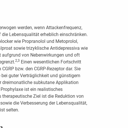
e erwogen werden, wenn Attackenfrequenz,
die Lebensqualität erheblich einschränken.
ocker wie Propranolol und Metoprolol,
proat sowie trizyklische Antidepressiva wie
ist aufgrund von Nebenwirkungen und oft
2,3
egrenzt.
Einen wesentlichen Fortschritt
n CGRP bzw. den CGRP-Rezeptor dar. Sie
bei guter Verträglichkeit und günstigem
r dreimonatliche subkutane Applikation
rophylaxe ist ein realistisches
herapeutische Ziel ist die Reduktion von
 sowie die Verbesserung der Lebensqualität,
st selten.
h