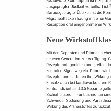
Rezidivrate, Zolmitriptan ist rezeptf
2
ausgeprägter Übelkeit vorteilhaft ist.
Bei ausgeprägter Übelkeit ist die Kom
Migräneattacken häufig mit einer Ga
Resorption oral eingenommener Wirks
Neue Wirkstoffkla
Mit den Gepanten und Ditanen stehen
neueren Generation zur Verfügung. 
Rezeptorantagonisten und greifen da
zentralen Signalweg ein. Ditane wie
Rezeptor und entfalten ihre Wirkung 
Einsatz auch bei kardiovaskulärem R
kontraindiziert sind.3,5 Gepante gelt
Sicherheitsprofil. Für Lasmiditan si
Schwindel, Sedierung und Parästhesie
Wirkung des Arzneistoffes zurückzuf