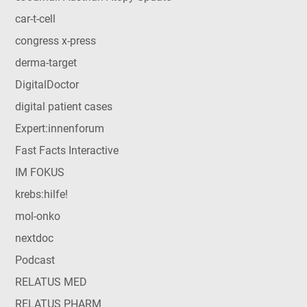
car-t-cell
congress x-press
derma-target
DigitalDoctor
digital patient cases
Expert:innenforum
Fast Facts Interactive
IM FOKUS
krebs:hilfe!
mol-onko
nextdoc
Podcast
RELATUS MED
RELATUS PHARM