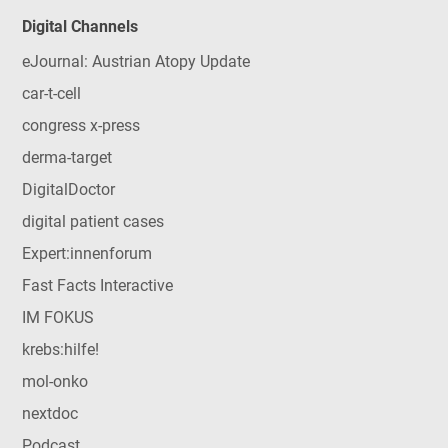
Digital Channels
eJournal: Austrian Atopy Update
car-t-cell
congress x-press
derma-target
DigitalDoctor
digital patient cases
Expert:innenforum
Fast Facts Interactive
IM FOKUS
krebs:hilfe!
mol-onko
nextdoc
Podcast