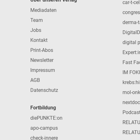
car-t-cel
Mediadaten
congres
Team
derma-t
Jobs
Digital
Kontakt
digital 
Print-Abos
Expert:
Newsletter
Fast Fac
Impressum
IM FOK
AGB
krebs:hi
Datenschutz
mol-on
nextdoc
Fortbildung
Podcas
diePUNKTE:on
RELAT
apo-campus
RELAT
check-innere