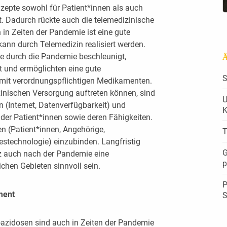
epte sowohl für Patient*innen als auch
. Dadurch rückte auch die telemedizinische
in Zeiten der Pandemie ist eine gute
ann durch Telemedizin realisiert werden.
de durch die Pandemie beschleunigt,
Ä
 und ermöglichten eine gute
S
 mit verordnungspflichtigen Medikamenten.
izinischen Versorgung auftreten können, sind
U
 (Internet, Datenverfügbarkeit) und
K
 der Patient*innen sowie deren Fähigkeiten.
nen (Patient*innen, Angehörige,
T
estechnologie) einzubinden. Langfristig
G
nz auch nach der Pandemie eine
p
ichen Gebieten sinnvoll sein.
P
ment
S
azidosen sind auch in Zeiten der Pandemie