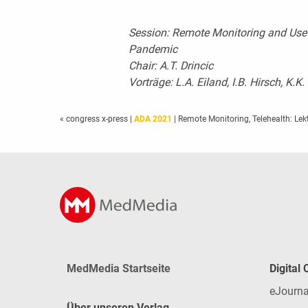
Session: Remote Monitoring and Use
Pandemic
Chair: A.T. Drincic
Vorträge: L.A. Eiland, I.B. Hirsch, K.K
« congress x-press
|
ADA 2021
| Remote Monitoring, Telehealth: Le
MedMedia Startseite
Digital
eJourna
Über unseren Verlag