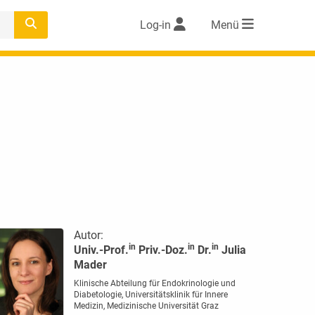
Log-in
Menü
Autor:
in
in
in
Univ.-Prof.
Priv.-Doz.
Dr.
Julia
Mader
Klinische Abteilung für Endokrinologie und
Diabetologie, Universitätsklinik für Innere
Medizin, Medizinische Universität Graz