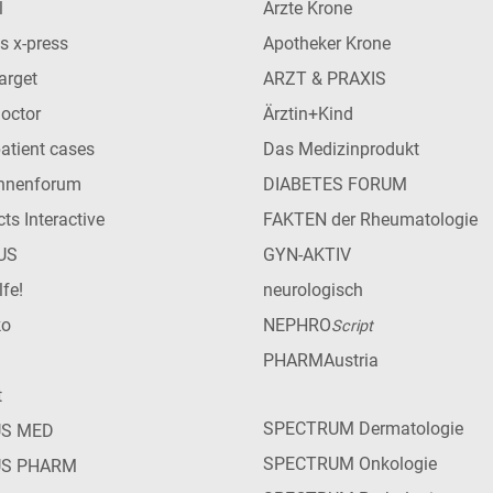
l
Ärzte Krone
s x-press
Apotheker Krone
arget
ARZT & PRAXIS
Doctor
Ärztin+Kind
patient cases
Das Medizinprodukt
innenforum
DIABETES FORUM
ts Interactive
FAKTEN der Rheumatologie
US
GYN-AKTIV
lfe!
neurologisch
ko
NEPHRO
Script
PHARMAustria
t
SPECTRUM Dermatologie
US MED
SPECTRUM Onkologie
US PHARM