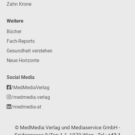
Zahn Krone
Weitere
Bücher
Fach-Reports
Gesundheit verstehen
Neue Horizonte
Social Media
/MedMediaVerlag
/medmedia.verlag
/medmedia-at
© MedMedia Verlag und Mediaservice GmbH -
Seidengasse 9/Top 1.1, 1070 Wien - Tel.:
+43 1