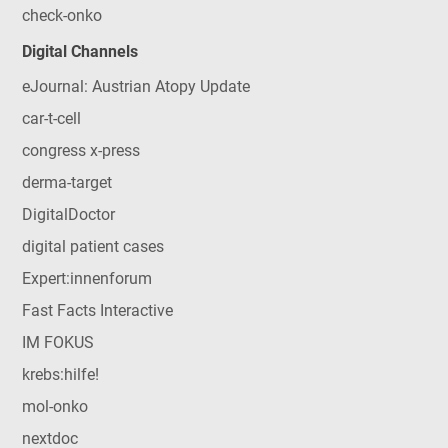
check-onko
Digital Channels
eJournal: Austrian Atopy Update
car-t-cell
congress x-press
derma-target
DigitalDoctor
digital patient cases
Expert:innenforum
Fast Facts Interactive
IM FOKUS
krebs:hilfe!
mol-onko
nextdoc