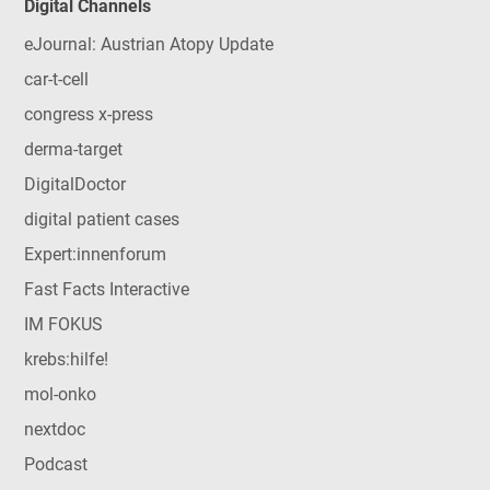
Digital Channels
eJournal: Austrian Atopy Update
car-t-cell
congress x-press
derma-target
DigitalDoctor
digital patient cases
Expert:innenforum
Fast Facts Interactive
IM FOKUS
krebs:hilfe!
mol-onko
nextdoc
Podcast