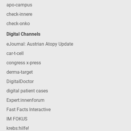
apo-campus
check-innere
check-onko
Digital Channels
eJournal: Austrian Atopy Update
car-t-cell
congress x-press
derma-target
DigitalDoctor
digital patient cases
Expert:innenforum
Fast Facts Interactive
IM FOKUS
krebs:hilfe!