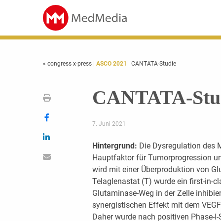
« congress x-press
|
ASCO 2021
| CANTATA-Studie
CANTATA-Stu
7. Juni 2021
Hintergrund:
Die Dysregulation des M
Hauptfaktor für Tumorprogression un
wird mit einer Überproduktion von Gl
Telaglenastat (T) wurde ein first-in-c
Glutaminase-Weg in der Zelle inhibier
synergistischen Effekt mit dem VEGF
Daher wurde nach positiven Phase-I-