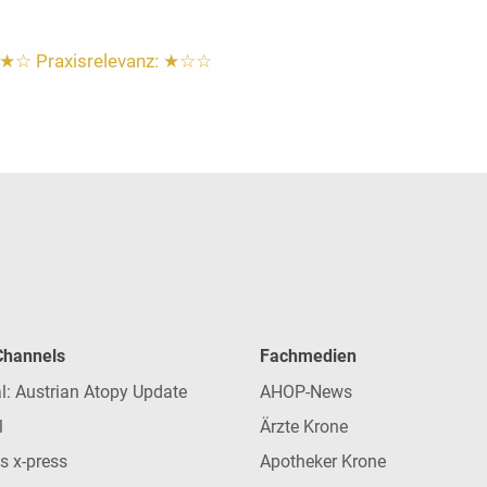
★★
☆
Praxisrelevanz: ★☆☆
 Channels
Fachmedien
l: Austrian Atopy Update
AHOP-News
l
Ärzte Krone
s x-press
Apotheker Krone