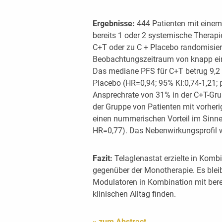
Ergebnisse:
444 Patienten mit einem 
bereits 1 oder 2 systemische Therapi
C+T oder zu C + Placebo randomisie
Beobachtungszeitraum von knapp ein
Das mediane PFS für C+T betrug 9,2 
Placebo (HR=0,94; 95% KI:0,74-1,21; p
Ansprechrate von 31% in der C+T-Gru
der Gruppe von Patienten mit vorheri
einen nummerischen Vorteil im Sinne
HR=0,77). Das Nebenwirkungsprofil w
Fazit:
Telaglenastat erzielte in Kombi
gegenüber der Monotherapie. Es blei
Modulatoren in Kombination mit berei
klinischen Alltag finden.
» zum Abstract