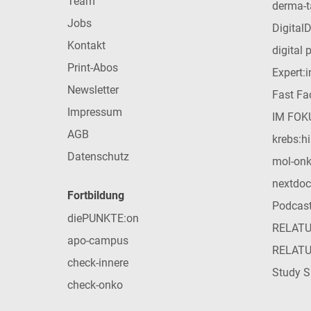
Team
derma-t
Jobs
Digital
Kontakt
digital 
Print-Abos
Expert:
Newsletter
Fast Fac
Impressum
IM FOK
AGB
krebs:hi
Datenschutz
mol-on
nextdoc
Fortbildung
Podcas
diePUNKTE:on
RELAT
apo-campus
RELAT
check-innere
Study S
check-onko