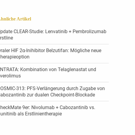
hnliche Artikel
pdate CLEAR-Studie: Lenvatinib + Pembrolizumab
irstline
raler HIF 2α-Inihibitor Belzutifan: Mögliche neue
herapieoption
NTRATA: Kombination von Tela­glenastat und
verolimus
OSMIC-313: PFS-Verlängerung durch Zugabe von
abozantinib zur dualen Checkpoint-Blockade
heckMate 9er: Nivolumab + Cabozantinib vs.
unitinib als Erstlinientherapie