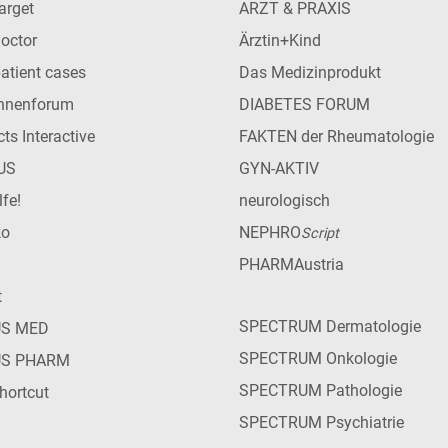
arget
ARZT & PRAXIS
Doctor
Ärztin+Kind
patient cases
Das Medizinprodukt
innenforum
DIABETES FORUM
ts Interactive
FAKTEN der Rheumatologie
US
GYN-AKTIV
lfe!
neurologisch
ko
NEPHRO
Script
PHARMAustria
t
SPECTRUM Dermatologie
US MED
SPECTRUM Onkologie
US PHARM
SPECTRUM Pathologie
hortcut
SPECTRUM Psychiatrie