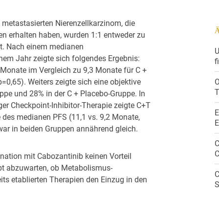
metastasierten Nierenzellkarzinom, die
Ä
en erhalten haben, wurden 1:1 entweder zu
rt. Nach einem medianen
U
em Jahr zeigte sich folgendes Ergebnis:
f
Monate im Vergleich zu 9,3 Monate für C +
=0,65). Weiters zeigte sich eine objektive
O
T
ppe und 28% in der C + Placebo-Gruppe. In
ger Checkpoint-Inhibitor-Therapie zeigte C+T
E
 des medianen PFS (11,1 vs. 9,2 Monate,
E
ar in beiden Gruppen annährend gleich.
C
C
nation mit Cabozantinib keinen Vorteil
bt abzuwarten, ob Metabolismus-
C
ts etablierten Therapien den Einzug in den
S