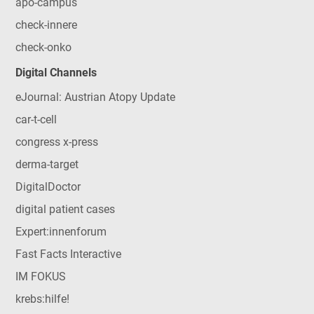
apo-campus
check-innere
check-onko
Digital Channels
eJournal: Austrian Atopy Update
car-t-cell
congress x-press
derma-target
DigitalDoctor
digital patient cases
Expert:innenforum
Fast Facts Interactive
IM FOKUS
krebs:hilfe!