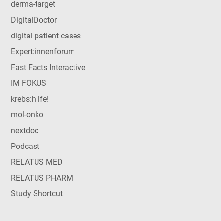
derma-target
DigitalDoctor
digital patient cases
Expert:innenforum
Fast Facts Interactive
IM FOKUS
krebs:hilfe!
mol-onko
nextdoc
Podcast
RELATUS MED
RELATUS PHARM
Study Shortcut