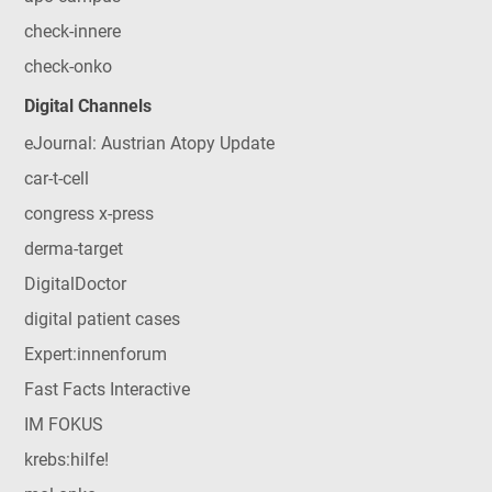
check-innere
check-onko
Digital Channels
eJournal: Austrian Atopy Update
car-t-cell
congress x-press
derma-target
DigitalDoctor
digital patient cases
Expert:innenforum
Fast Facts Interactive
IM FOKUS
krebs:hilfe!