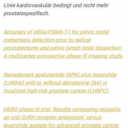
Linie kardiovaskulär bedingt und nicht mehr
prostataspezifisch.
Accuracy of 68Ga-PSMA-11 for pelvic nodal
metastasis detection prior to radical
prostatectomy and pelvic lymph node dissection:
A multicenter prospective phase III imaging study.
Neoadjuvant apalutamide (APA) plus leuprolide
(LHRHa) with or without abiraterone (AA) in
localized high-risk prostate cancer (LHRPC).
HERO phase III trial: Results comparing relugolix,
an oral GnRH receptor antagonist, versus
leuprolide acetate for advanced prostate cancer.