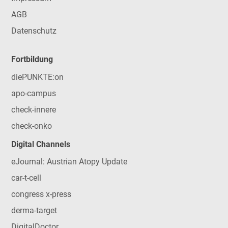
AGB
Datenschutz
Fortbildung
diePUNKTE:on
apo-campus
check-innere
check-onko
Digital Channels
eJournal: Austrian Atopy Update
car-t-cell
congress x-press
derma-target
DigitalDoctor