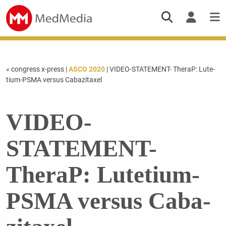
« congress x-press
|
ASCO 2020
| VIDEO-STATEMENT- TheraP: Lu­te­
tium-PSMA versus Caba­zi­taxel
VIDEO-
STATEMENT-
TheraP: Lu­te­tium-
PSMA versus Caba­