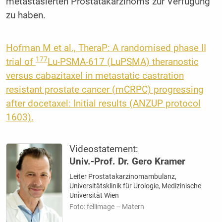
metastasierten Prostatakarzinoms zur Verfügung
zu haben.
Hofman M et al., TheraP: A randomised phase II
177
trial of
Lu-PSMA-617 (LuPSMA) theranostic
versus cabazitaxel in metastatic castration
resistant prostate cancer (mCRPC) progressing
after docetaxel: Initial results (ANZUP protocol
1603).
Videostatement:
Univ.-Prof. Dr. Gero Kramer
Leiter Prostatakarzinomambulanz,
Universitätsklinik für Urologie, Medizinische
Universität Wien
Foto: fellimage – Matern