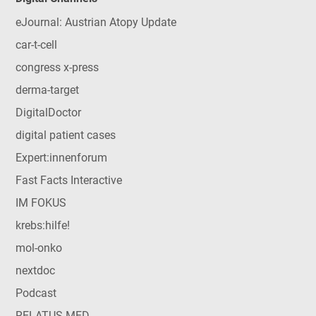
eJournal: Austrian Atopy Update
car-t-cell
congress x-press
derma-target
DigitalDoctor
digital patient cases
Expert:innenforum
Fast Facts Interactive
IM FOKUS
krebs:hilfe!
mol-onko
nextdoc
Podcast
RELATUS MED