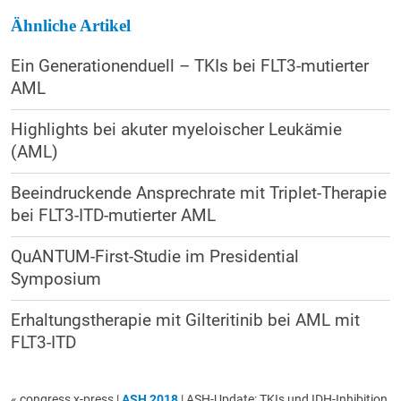
Ähnliche Artikel
Ein Generationenduell – TKIs bei FLT3-mutierter
AML
Highlights bei akuter myeloischer Leukämie
(AML)
Beeindruckende Ansprechrate mit Triplet-Therapie
bei FLT3-ITD-mutierter AML
QuANTUM-First-Studie im Presidential
Symposium
Erhaltungstherapie mit Gilteritinib bei AML mit
FLT3-ITD
« congress x-press
|
ASH 2018
| ASH-Update: TKIs und IDH-Inhibition