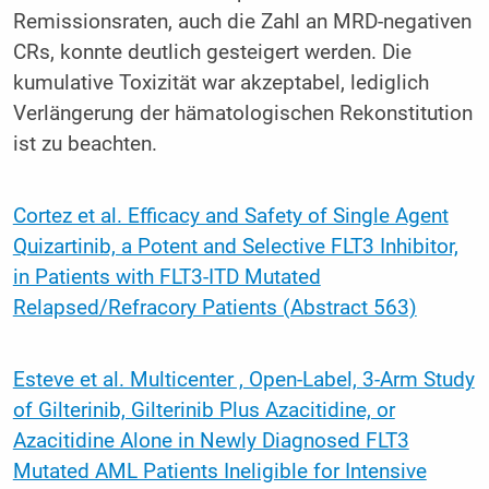
Remissionsraten, auch die Zahl an MRD-negativen
CRs, konnte deutlich gesteigert werden. Die
kumulative Toxizität war akzeptabel, lediglich
Verlängerung der hämatologischen Rekonstitution
ist zu beachten.
Cortez et al. Efficacy and Safety of Single Agent
Quizartinib, a Potent and Selective FLT3 Inhibitor,
in Patients with FLT3-ITD Mutated
Relapsed/Refracory Patients (Abstract 563)
Esteve et al. Multicenter , Open-Label, 3-Arm Study
of Gilterinib, Gilterinib Plus Azacitidine, or
Azacitidine Alone in Newly Diagnosed FLT3
Mutated AML Patients Ineligible for Intensive