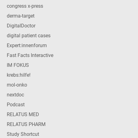
congress x-press
derma-target
DigitalDoctor
digital patient cases
Expert:innenforum
Fast Facts Interactive
IM FOKUS
krebs:hilfe!
mol-onko
nextdoc
Podcast
RELATUS MED
RELATUS PHARM
Study Shortcut