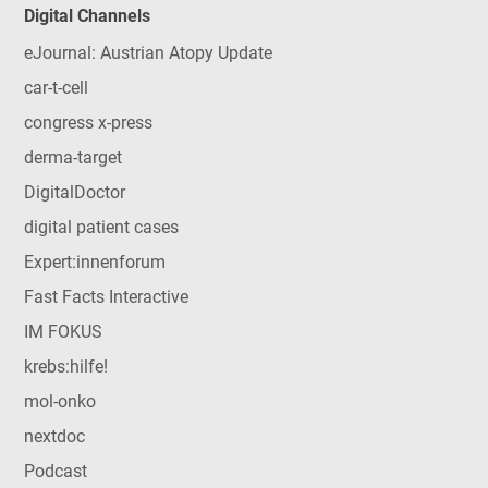
Digital Channels
eJournal: Austrian Atopy Update
car-t-cell
congress x-press
derma-target
DigitalDoctor
digital patient cases
Expert:innenforum
Fast Facts Interactive
IM FOKUS
krebs:hilfe!
mol-onko
nextdoc
Podcast