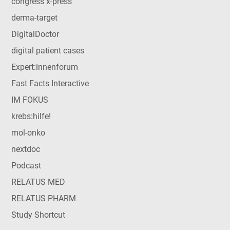
congress x-press
derma-target
DigitalDoctor
digital patient cases
Expert:innenforum
Fast Facts Interactive
IM FOKUS
krebs:hilfe!
mol-onko
nextdoc
Podcast
RELATUS MED
RELATUS PHARM
Study Shortcut