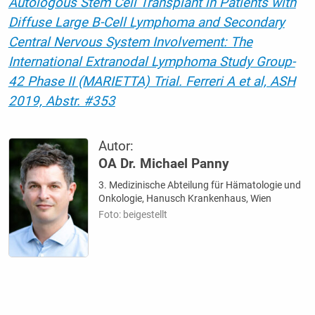
Autologous Stem Cell Transplant in Patients with
Diffuse Large B-Cell Lymphoma and Secondary
Central Nervous System Involvement: The
International Extranodal Lymphoma Study Group-
42 Phase II (MARIETTA) Trial. Ferreri A et al, ASH
2019, Abstr. #353
Autor:
OA Dr. Michael Panny
3. Medizinische Abteilung für Hämatologie und
Onkologie, Hanusch Krankenhaus, Wien
Foto: beigestellt