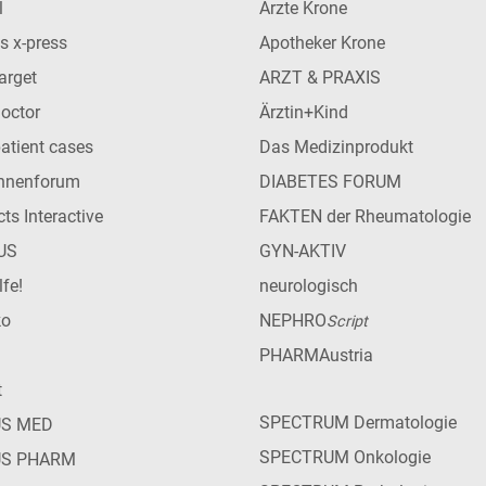
l
Ärzte Krone
s x-press
Apotheker Krone
arget
ARZT & PRAXIS
Doctor
Ärztin+Kind
patient cases
Das Medizinprodukt
innenforum
DIABETES FORUM
ts Interactive
FAKTEN der Rheumatologie
US
GYN-AKTIV
lfe!
neurologisch
ko
NEPHRO
Script
PHARMAustria
t
SPECTRUM Dermatologie
US MED
SPECTRUM Onkologie
US PHARM