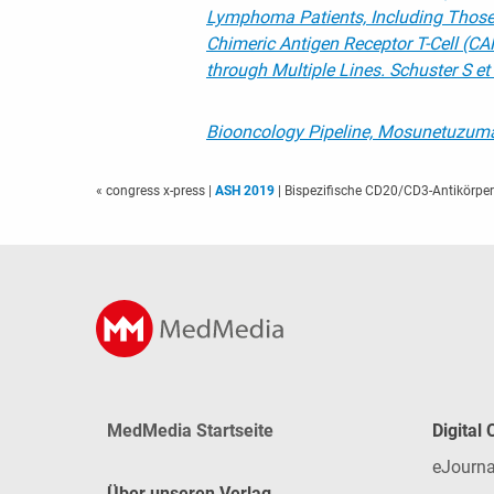
Lymphoma Patients, Including Those 
Chimeric Antigen Receptor T-Cell (CA
through Multiple Lines.
Schuster S et
Biooncology Pipeline, Mosunetuzu
« congress x-press
|
ASH 2019
| Bispezifische CD20/CD3-Antikörpe
MedMedia Startseite
Digital
eJourna
Über unseren Verlag