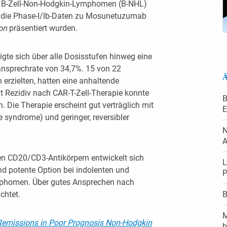
en B-Zell-Non-Hodgkin-Lymphomen (B-NHL)
uf die Phase-I/Ib-Daten zu Mosunetuzumab
on
präsentiert wurden.
igte sich über alle Dosisstufen hinweg eine
ansprechrate von 34,7%. 15 von 22
Ä
 erzielten, hatten eine anhaltende
t Rezidiv nach CAR-T-Zell-Therapie konnte
B
. Die Therapie erscheint gut verträglich mit
E
e syndrome) und geringer, reversibler
N
A
en CD20/CD3-Antikörpern entwickelt sich
L
und potente Option bei indolenten und
P
mphomen. Über gutes Ansprechen nach
B
chtet.
M
missions in Poor Prognosis Non-Hodgkin
b