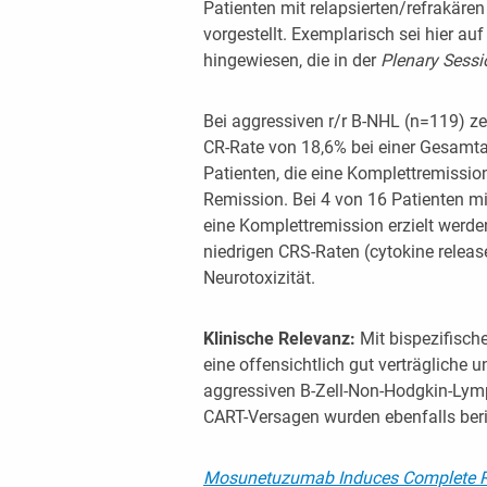
Patienten mit relapsierten/refrakär
vorgestellt. Exemplarisch sei hier a
hingewiesen, die in der
Plenary Sessi
Bei aggressiven r/r B-NHL (n=119) ze
CR-Rate von 18,6% bei einer Gesamt
Patienten, die eine Komplettremission
Remission. Bei 4 von 16 Patienten mi
eine Komplettremission erzielt werden
niedrigen CRS-Raten (cytokine releas
Neurotoxizität.
Klinische Relevanz:
Mit bispezifisch
eine offensichtlich gut verträgliche 
aggressiven B-Zell-Non-Hodgkin-Ly
CART-Versagen wurden ebenfalls beri
Mosunetuzumab Induces Complete Re