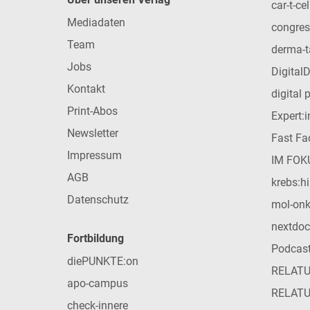
car-t-cel
Mediadaten
congres
Team
derma-t
Jobs
Digital
Kontakt
digital 
Print-Abos
Expert:
Newsletter
Fast Fac
Impressum
IM FOK
AGB
krebs:hi
Datenschutz
mol-on
nextdoc
Fortbildung
Podcas
diePUNKTE:on
RELAT
apo-campus
RELAT
check-innere