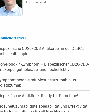
Foto: beigestellt
hnliche Artikel
ispezifische CD20/CD3-Antikörper in der DLBCL-
rstlinientherapie
on-Hodgkin-Lymphom – Bispezifischer CD20-CD3-
ntikörper gut tolerabel und hocheffektiv
ymphomtherapie mit Mosunetuzumab plus
olatuzumab
ispezifische Antikörper Ready for Primetime!
osunetuzumab: gute Tolerabilität und Effektivität
ei fortgeschrittenen B-Zell-Non-Hodgkin-