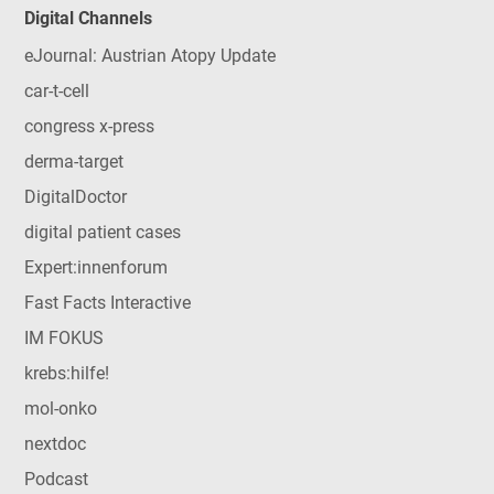
Digital Channels
eJournal: Austrian Atopy Update
car-t-cell
congress x-press
derma-target
DigitalDoctor
digital patient cases
Expert:innenforum
Fast Facts Interactive
IM FOKUS
krebs:hilfe!
mol-onko
nextdoc
Podcast