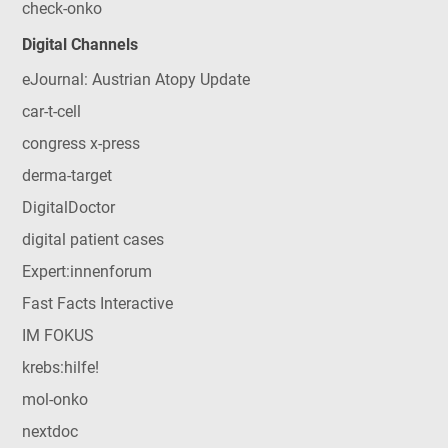
check-onko
Digital Channels
eJournal: Austrian Atopy Update
car-t-cell
congress x-press
derma-target
DigitalDoctor
digital patient cases
Expert:innenforum
Fast Facts Interactive
IM FOKUS
krebs:hilfe!
mol-onko
nextdoc