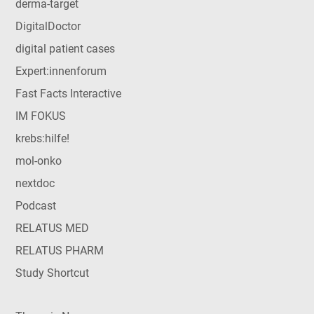
derma-target
DigitalDoctor
digital patient cases
Expert:innenforum
Fast Facts Interactive
IM FOKUS
krebs:hilfe!
mol-onko
nextdoc
Podcast
RELATUS MED
RELATUS PHARM
Study Shortcut