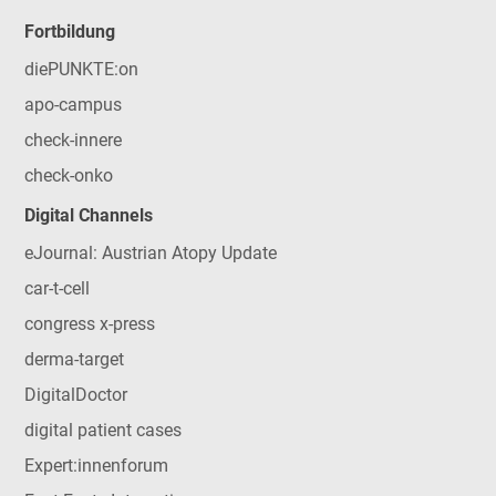
Fortbildung
diePUNKTE:on
apo-campus
check-innere
check-onko
Digital Channels
eJournal: Austrian Atopy Update
car-t-cell
congress x-press
derma-target
DigitalDoctor
digital patient cases
Expert:innenforum